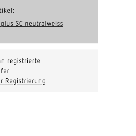
ikel:
plus SC neutralweiss
n registrierte
fer
r Registrierung