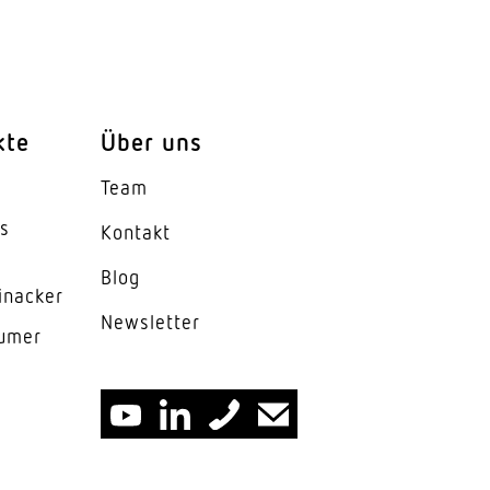
kte
Über uns
Team
es
Kontakt
Blog
inacker
News­letter
lumer