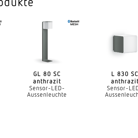
odukte
 CRI
80-89
Ja, STEINEL LED-System
LED nicht austauschbar
x. °C)
55000 Std
 °C)
60000 Std
GL 80 SC
L 830 S
 nach LM80
L80B50
anthrazit
anthrazi
Sensor-LED-
Sensor-LE
Ohne
Aussenleuchte
Aussenleuc
Passive Thermo Control
er
Ja
ggf. durch Glas, Holz und Leic