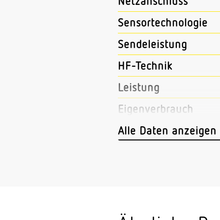
Netzanschluss
Sensortechnologie
Sendeleistung
HF-Technik
Leistung
Eigenverbrauch
Vernetzung
Alle Daten anzeigen
Art der Vernetzung
Lichtstrom
Farbtemperatur
Farbabweichung LED