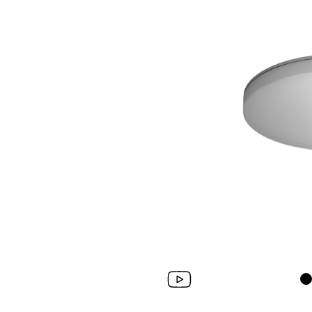
Wand­leuchten
System­kom­po­ne