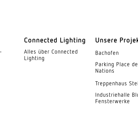
360 °
160 °
endung
Ja
Connected Lighting
Unsere Proje
barkeit
Ja
­
Alles über Connected
Bachofen
Lighting
barkeit
Nein
Parking Place d
Nations
Ø 10 m (79 m²)
Trep­penhaus Ste
schaltbar
Indus­trie­halle B
Fensterwerke
r
Ja
ung
2 – 2000 lx
5 s – 30 Min.