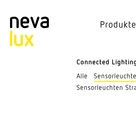
Vev
Produkt
Connected Li
Aussen­leuchten
Connected Lightin
Decken­leuchten
Alle
Sensor­leucht
Pendel­leuchten
Sensor­leuchten Str
Sensorik
Steh­leuchten
Stras­sen­leuchte