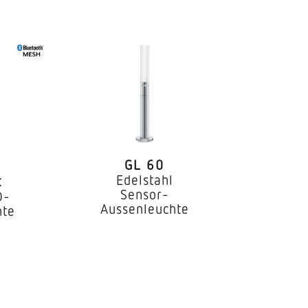
C
GL 60
Edelstahl
t
Sensor-
D-
Aussenleuchte
hte
htbauwände