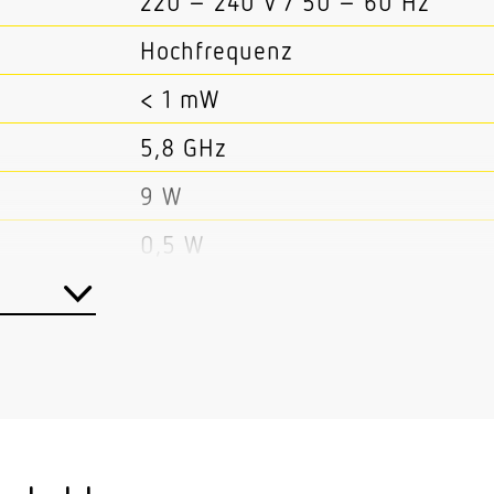
220 – 240 V / 50 – 60 Hz
Hochfrequenz
< 1 mW
5,8 GHz
9 W
0,5 W
Ja
Master/Slave
1130 lm
4000 K
SDCM3