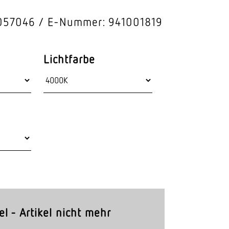
Stras­sen­leuchten
057046
E-Nummer: 941001819
Wand­leuchten
Lichtfarbe
el - Artikel nicht mehr