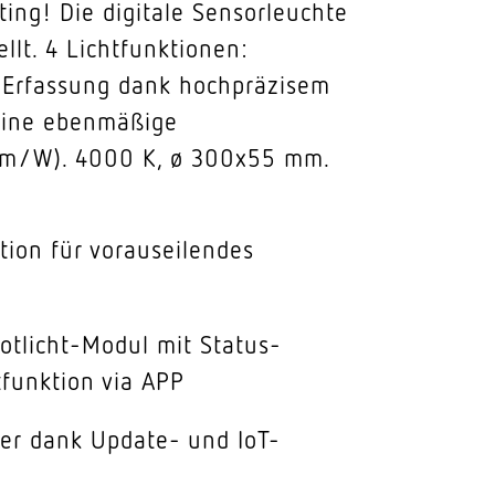
ng! Die digitale Sensorleuchte
llt. 4 Lichtfunktionen:
re Erfassung dank hochpräzisem
 eine ebenmäßige
7 lm/W). 4000 K, ø 300x55 mm.
ion für vorauseilendes
otlicht-Modul mit Status-
funktion via APP
er dank Update- und IoT-