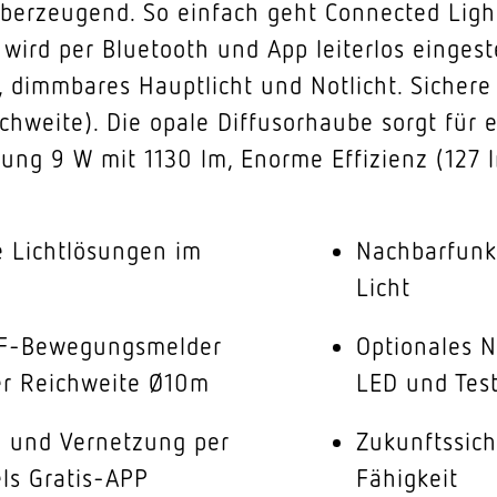
erzeugend. So einfach geht Connected Lighti
ird per Bluetooth und App leiterlos eingeste
t, dimmbares Hauptlicht und Notlicht. Siche
chweite). Die opale Diffusorhaube sorgt für
stung 9 W mit 1130 lm, Enorme Effizienz (12
e Lichtlösungen im
Nachbarfunkt
Licht
HF-Bewegungsmelder
Optionales N
rer Reichweite Ø10m
LED und Test
 und Vernetzung per
Zukunftssich
els Gratis-APP
Fähigkeit