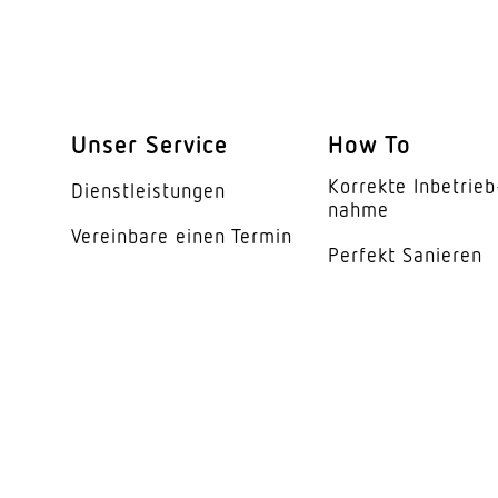
Erfassungswinkel
Öffnungswinkel
segmentweise Ausbl
Unser Service
How To
Elektronische Skalier
Korrekte Inbe­trieb
Dienst­leis­tungen
nahme
Mechanische Skalier
Vereinbare einen Termin
Perfekt Sanieren
Reichweite Radial
Dauerlicht
Dämmerungsschalte
Dämmerungseinstell
Zeiteinstellung