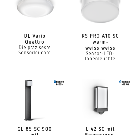
Master/Slave
Lichtstrom
2000 lm
DL Vario
RS PRO A10 SC
Quattro
warm­
Farbtemperatur
Die präziseste
weiss weiss
4000 K
Sensorleuchte
Sensor-LED-
Innenleuchte
Farbabweichung LED
SDCM3
Farbwiedergabeindex CRI
80-89
Mit Leuchtmittel
Ja, STEINEL LED-System
Leuchtmittel
GL 85 SC 900
L 42 SC mit
mit
Bewe­gungs­