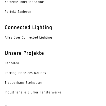
Korrekte Inbe­trieb­nahme
Erfassung
ggf. durch Glas, Holz und Leichtbauwände
Perfekt Sanieren
Erfassungswinkel
Connected Lighting
360 °
Alles über Connected Lighting
Öffnungswinkel
160 °
Unsere Projekte
segmentweise Ausblendung
Ja
Bachofen
Elektronische Skalierbarkeit
Parking Place des Nations
Ja
Trep­penhaus Steinacker
Mechanische Skalierbarkeit
Indus­trie­halle Blumer Fensterwerke
Nein