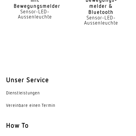
LED nicht austauschbar
Bewegungsmelder
melder &
Sensor-LED-
Bluetooth
Lebensdauer LED (Max. °C)
Aussenleuchte
Sensor-LED-
50000 Std
Aussenleuchte
Lebensdauer LED (25 °C)
60000 Std
Lichtstromrückgang nach LM80
L80B50
Unser Service
Sockel
Ohne
Dienst­leis­tungen
LED Kühlsystem
Vereinbare einen Termin
Passive Thermo Control
Mit Bewegungsmelder
How To
Ja