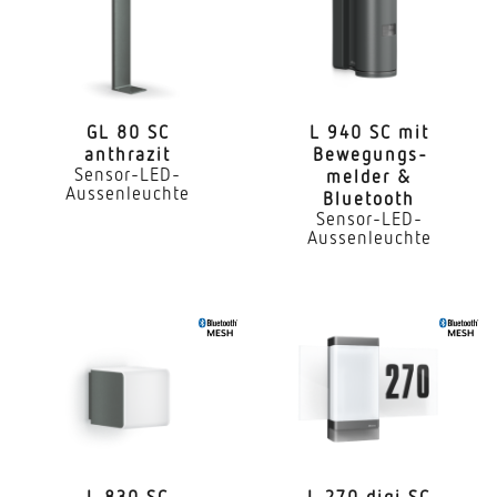
Master/Slave
Lichtstrom
1950 lm
GL 80 SC
L 940 SC mit
anthrazit
Bewe­gungs­
Farbtemperatur
Sensor-LED-
melder &
3000 K
Aussenleuchte
Bluetooth
Sensor-LED-
Farbabweichung LED
Aussenleuchte
SDCM3
Farbwiedergabeindex CRI
80-89
Mit Leuchtmittel
Ja, STEINEL LED-System
Leuchtmittel
L 830 SC
L 270 digi SC