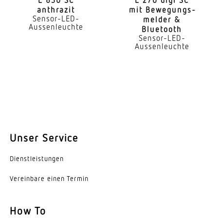
LED nicht austauschbar
anthrazit
mit Bewe­gungs­
Sensor-LED-
melder &
Lebensdauer LED (Max. °C)
Aussenleuchte
Bluetooth
50000 Std
Sensor-LED-
Aussenleuchte
Lebensdauer LED (25 °C)
60000 Std
Lichtstromrückgang nach LM80
L80B50
Sockel
Unser Service
Ohne
Dienst­leis­tungen
LED Kühlsystem
Passive Thermo Control
Vereinbare einen Termin
Mit Bewegungsmelder
Ja
How To