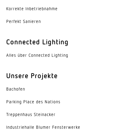
Erfassung
Korrekte Inbe­trieb­nahme
ggf. durch Glas, Holz und Leichtbauwände
Perfekt Sanieren
Erfassungswinkel
360 °
Connected Lighting
Öffnungswinkel
Alles über Connected Lighting
160 °
segmentweise Ausblendung
Unsere Projekte
Ja
Bachofen
Elektronische Skalierbarkeit
Parking Place des Nations
Ja
Trep­penhaus Steinacker
Mechanische Skalierbarkeit
Nein
Indus­trie­halle Blumer Fensterwerke