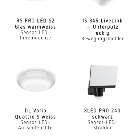
Mit Leuchtmittel
Ja, STEINEL LED-System
RS PRO LED S2
IS 345 LiveLink
Glas warmweiss
– Unterputz
Leuchtmittel
Sensor-LED-
eckig
LED nicht austauschbar
Innenleuchte
Bewegungsmelder
Lebensdauer LED (Max. °C)
50000 Std
Lichtstromrückgang nach LM80
L70B10
Sockel
Ohne
DL Vario
XLED PRO 240
LED Kühlsystem
Quattro S weiss
schwarz
Passive Thermo Control
Sensor-LED-
Sensor-LED-
Aussenleuchte
Strahler
Mit Bewegungsmelder