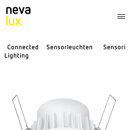
Connected
Sensor­leuchten
Sensorik
Lighting