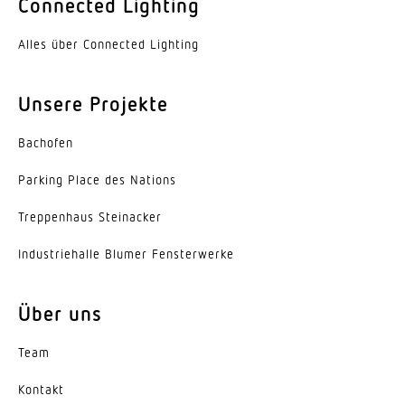
Connected Lighting
Umgebungstemperatur
Alles über Connected Lighting
-10 – 40 °C
Unsere Projekte
Werkstoff des Gehäuses
Aluminium
Bachofen
Werkstoff der Abdeckung
Parking Place des Nations
Kunststoff opal
Trep­penhaus Steinacker
Herstellergarantie
5 Jahre
Indus­trie­halle Blumer Fensterwerke
Variante
Über uns
Slave - warmweiss
Team
Kontakt