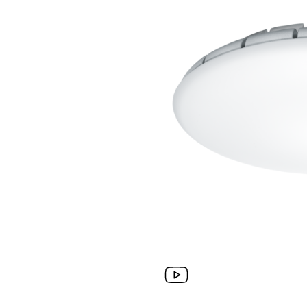
Wand­leuchten
System­kom­po­ne