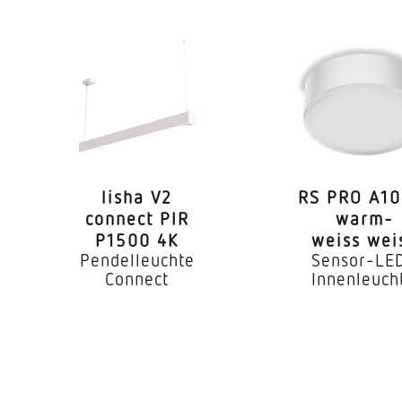
SDCM3
 CRI
80-89
Ja, STEINEL LED-System
LED nicht austauschbar
x. °C)
70000 Std
lisha V2
RS PRO A10
 nach LM80
L80B10
connect PIR
warm­
P1500 4K
weiss wei
Ohne
Pendelleuchte
Sensor-LE
Connect
Innenleuch
Active Thermo Control
er
Ja
ggf. durch Glas, Holz und Leic