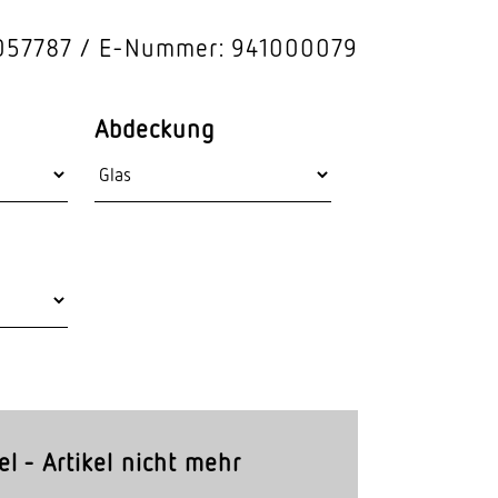
Stras­sen­leuchten
057787
E-Nummer: 941000079
Wand­leuchten
Abdeckung
el - Artikel nicht mehr