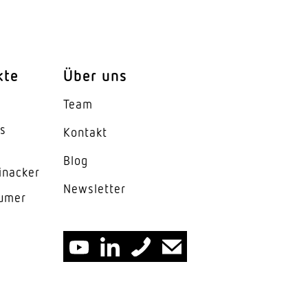
kte
Über uns
Team
es
Kontakt
Blog
inacker
News­letter
lumer