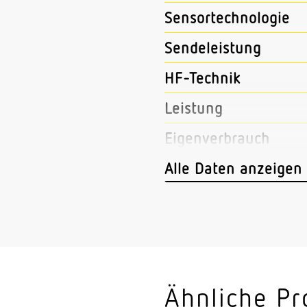
Sensortechnologie
Sendeleistung
HF-Technik
Leistung
Eigenverbrauch
Vernetzung
Alle Daten anzeigen
Art der Vernetzung
Slavebetrieb einstell
Lichtstrom
Farbtemperatur
Ähnliche Pr