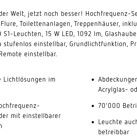
 der Welt, jetzt noch besser! Hochfrequenz-S
 Flure, Toilettenanlagen, Treppenhäuser, ink
 S1-Leuchten, 15 W LED, 1092 lm, Glashaube
 stufenlos einstellbar, Grundlichtfunktion,
Remote einstellbar.
e Lichtlösungen im
Abdeckungen
Acrylglas- o
ochfrequenz-
70’000 Betri
r mit einstellbarer
Leuchte auch
m
betreibbar