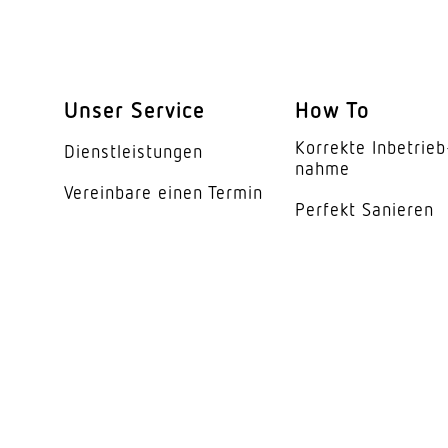
Erfassungswinkel
Öffnungswinkel
segmentweise Ausbl
Unser Service
How To
Elektronische Skalier
Korrekte Inbe­trieb
Dienst­leis­tungen
nahme
Mechanische Skalier
Vereinbare einen Termin
Perfekt Sanieren
Reichweite Radial
Dauerlicht
Dämmerungsschalte
Dämmerungseinstell
Zeiteinstellung