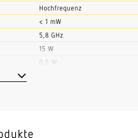
Hochfrequenz
< 1 mW
5,8 GHz
15 W
0,5 W
Ja
Master/Master, Master/Slave
bar
Ja
1092 lm
4000 K
odukte