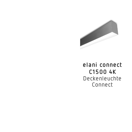
Farbabweichung LED
Farbwiedergabeindex
Mit Leuchtmittel
Leuchtmittel
Lebensdauer LED (Ma
elani connect
Lichtstromrückgang
C1500 4K
Deckenleuchte
Sockel
Connect
LED Kühlsystem
Mit Bewegungsmeld
Erfassung