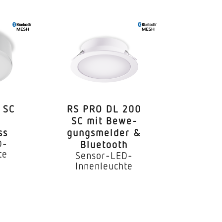
 SC
RS PRO DL 200
SC mit Bewe­
ss
gungs­melder &
D-
Bluetooth
te
Sensor-LED-
Innenleuchte
htbauwände