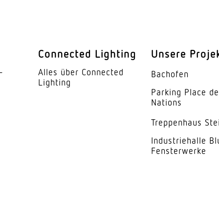
360 °
160 °
endung
Nein
Connected Lighting
Unsere Proje
barkeit
Ja
­
Alles über Connected
Bachofen
Lighting
barkeit
Nein
Parking Place d
Nations
Ø 8 m (50 m²)
Trep­penhaus Ste
schaltbar, 4 h
Indus­trie­halle B
Fensterwerke
r
Ja
ung
2 – 2000 lx
5 s – 15 Min.