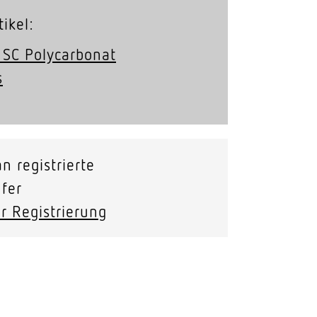
ikel:
SC Poly­car­bonat
s
n registrierte
fer
r Registrierung