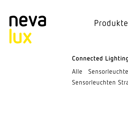
Vev
Produkt
Connected Li
Aussen­leuchten
Connected Lightin
Decken­leuchten
Alle
Sensor­leucht
Pendel­leuchten
Sensor­leuchten Str
Sensorik
Steh­leuchten
Stras­sen­leuchte