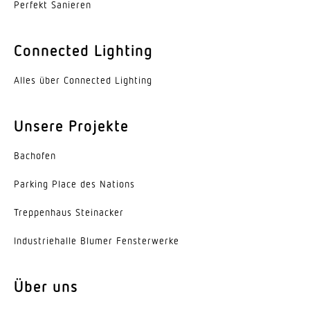
Umgebungstemperatur
Perfekt Sanieren
von -10 bis 40 °C
Connected Lighting
Werkstoff des Gehäuses
Kunststoff
Alles über Connected Lighting
Werkstoff der Abdeckung
Kunststoff opal
Unsere Projekte
Farbe
Bachofen
Weiß
Parking Place des Nations
Herstellergarantie
Trep­penhaus Steinacker
5 Jahre
Indus­trie­halle Blumer Fensterwerke
Ausweise, Zertifikate
DEKRA
Über uns
EPREL Kategorie