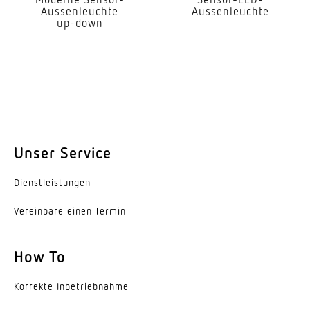
Aussenleuchte
Aussenleuchte
Hauptlicht einstellbar
up-down
Nein
Leistung
17,8 W
Softlichtstart
Ja
Unser Service
Schlagfestigkeit
Dienst­leis­tungen
IK03
Vereinbare einen Termin
Schutzart
IP54
How To
Schutzklasse
II
Korrekte Inbe­trieb­nahme