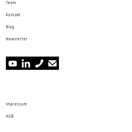
Umgebenes Produkt mit integrierter Lichtquelle
Team
Kontakt
Blog
News­letter
Impressum
AGB