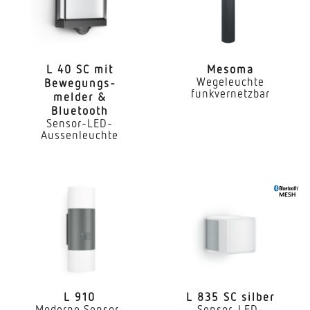
LED nicht austauschbar
Lebensdauer LED (Max. °C)
50000 Std
L 40 SC mit
Mesoma
Wegeleuchte
Bewe­gungs­
Lebensdauer LED L70B50 (25°)
funkvernetzbar
melder &
> 60000 Std
Bluetooth
Sensor-LED-
Lichtstromrückgang nach LM80
Aussenleuchte
L80B10
Sockel
Ohne
LED Kühlsystem
Passive Thermo Control
Mit Bewegungsmelder
L 910
L 835 SC silber
Nein
Moderne Sensor-
Sensor-LED-