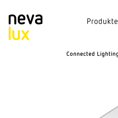
Vev
Produkt
Connected Li
Aussen­leuchten
Connected Lightin
Decken­leuchten
Pendel­leuchten
Sensorik
Steh­leuchten
Stras­sen­leuchte