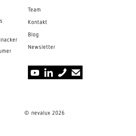
Team
es
Kontakt
Blog
inacker
News­letter
lumer
htbauwände
© nevalux 2026