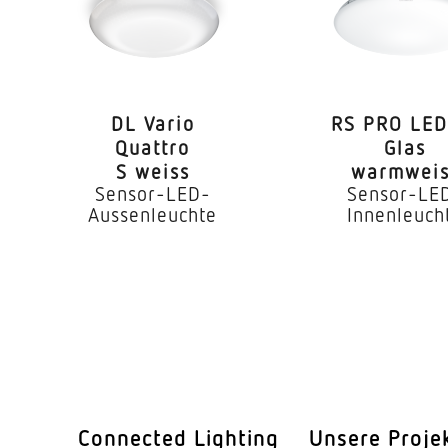
2,00 – 4,00 m
he
2,5 m
DL Vario
RS PRO LED
4,00 m
Quattro
Glas
S weiss
warmweis
26 W
Sensor-LED-
Sensor-LE
Aussenleuchte
Innenleuch
om (360°)
2350 lm
3000 K
SDCM3
Ja, STEINEL LED-System
LED nicht austauschbar
Connected Lighting
Unsere Proje
x. °C)
50000 Std