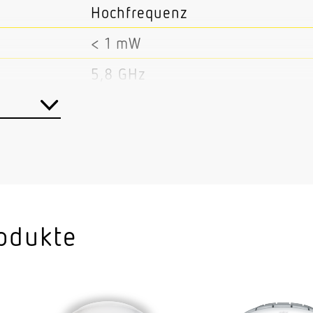
Hochfrequenz
< 1 mW
5,8 GHz
Ja
Master/Master Master/Slave
Funk
Innenbereich
Flur / Gang Umkleide Funktion
odukte
Treppenhaus WC / Waschraum A
Wand Decke
Aufputz