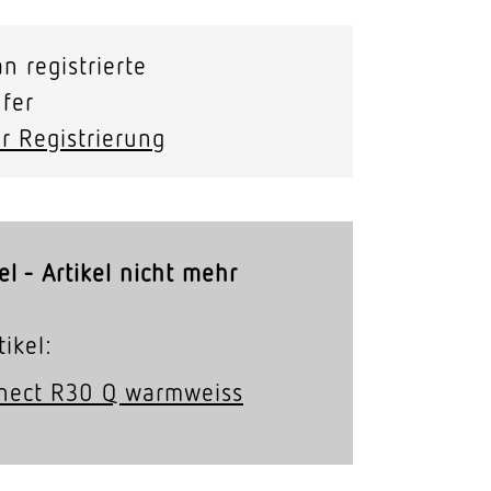
Stras­sen­leuchten
n registrierte
Wand­leuchten
fer
r Registrierung
el - Artikel nicht mehr
ikel:
nect R30 Q warmweiss