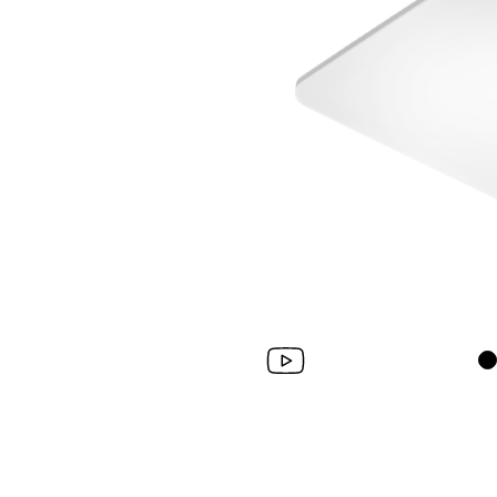
Wand­leuchten
System­kom­po­ne