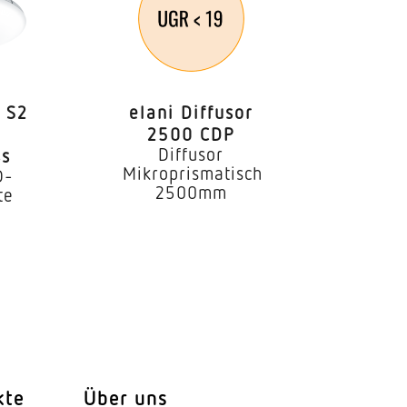
 S2
elani Diffusor
2500 CDP
Diffusor
s
Mikroprismatisch
D-
2500mm
te
kte
Über uns