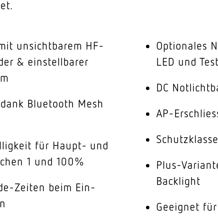
et.
mit unsichtbarem HF-
Optionales N
r & einstellbarer
LED und Test
10m
DC Notlichtb
 dank Bluetooth Mesh
AP-Erschlies
p
Schutzklasse
lligkeit für Haupt- und
schen 1 und 100%
Plus-Variant
Backlight
ade-Zeiten beim Ein-
en
Geeignet fü