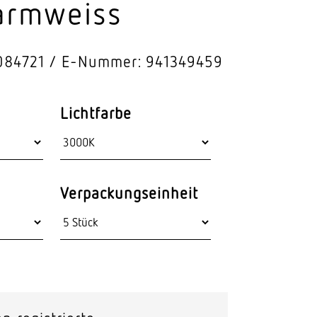
armweiss
Stras­sen­leuchten
Wand­leuchten
084721
E-Nummer: 941349459
Lichtfarbe
Verpackungseinheit