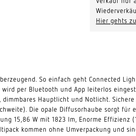
Verkauf nur a
Wiederverkäu
Hier gehts zu
erzeugend. So einfach geht Connected Lighti
ird per Bluetooth und App leiterlos eingeste
t, dimmbares Hauptlicht und Notlicht. Siche
chweite). Die opale Diffusorhaube sorgt für
stung 15,86 W mit 1823 lm, Enorme Effizienz
ltipack kommen ohne Umverpackung und sind