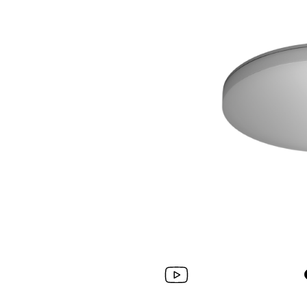
Wand­leuchten
System­kom­po­ne