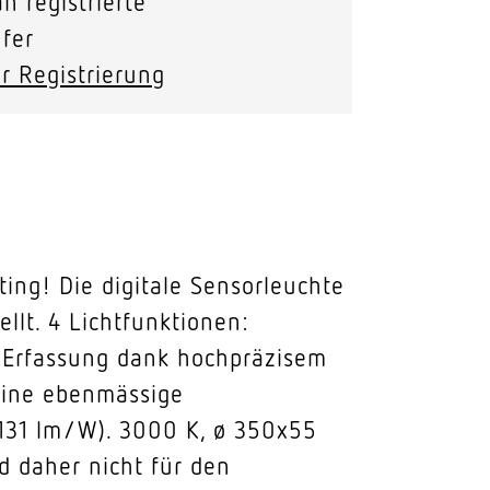
n registrierte
fer
r Registrierung
ng! Die digitale Sensorleuchte
llt. 4 Lichtfunktionen:
re Erfassung dank hochpräzisem
 eine ebenmässige
 (131 lm/W). 3000 K, ø 350x55
 daher nicht für den