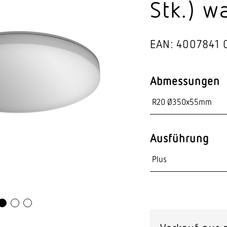
Stk.) w
Video-Sensorik
nten
EAN: 4007841 
Abmessungen
Ausführung