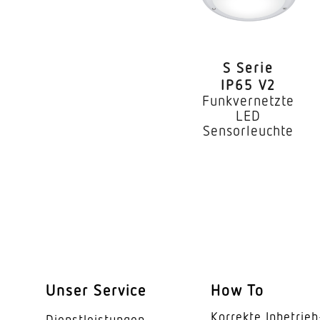
Montageart
Montagehöhe
S Serie
optimale Montagehö
IP65 V2
Funkvernetzte
Montagehöhe max
LED
Sensorleuchte
Leistung
Eigenverbrauch
gemessener Lichtstr
Farbtemperatur
Farbabweichung LED
Unser Service
How To
Mit Leuchtmittel
Korrekte Inbe­trieb
Dienst­leis­tungen