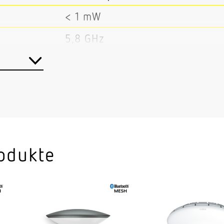
< 1 mW
5,8 GHz
Ja
Master/Master Master/Slave
Bluetooth Mesh
bar
Ja
Innenbereich
odukte
Flur / Gang Umkleide Funktion
Treppenhaus Innenbereich
Wand Decke