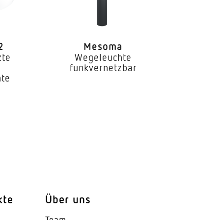
2
Mesoma
zte
Wegeleuchte
funkvernetzbar
hte
kte
Über uns
Team