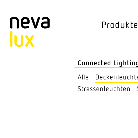
Vev
Produkt
Connected Li
Aussen­leuchten
Connected Lightin
Decken­leuchten
Alle
Decken­leucht
Pendel­leuchten
Stras­sen­leuchten
Sensorik
Steh­leuchten
Stras­sen­leuchte