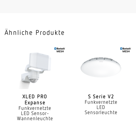
< 1 mW
HF-Technik
5,8 GHz
Ähnliche Produkte
Vernetzung
Ja
Art der Vernetzung
Master/Master
Vernetzung via
Bluetooth Mesh
XLED PRO
S Serie V2
Funkvernetzte
Expanse
Slavebetrieb einstellbar
LED
Funkvernetzte
Ja
Sensorleuchte
LED Sensor-
Wannenleuchte
Anwendung, Ort
Innenbereich