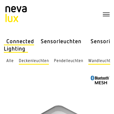
Connected
Sensor­leuchten
Sensorik
Lighting
Alle
Decken­leuchten
Pendel­leuchten
Wand­leuchte