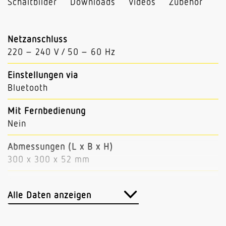
Schaltbilder
Downloads
Videos
Zubehör
Netzanschluss
220 – 240 V / 50 – 60 Hz
Einstellungen via
Bluetooth
Mit Fernbedienung
Nein
Abmessungen (L x B x H)
300 x 300 x 52 mm
Sensortechnologie
Hochfrequenz
Alle Daten anzeigen
Sendeleistung