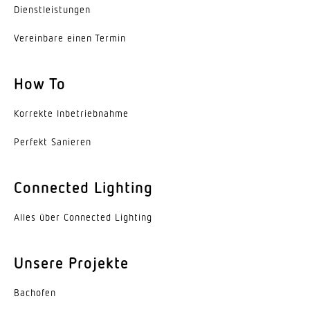
Dienst­leis­tungen
Leistung
Vereinbare einen Termin
15,38 W
Eigenverbrauch
How To
0,3 W
Korrekte Inbe­trieb­nahme
gemessener Lichtstrom (360°)
1826 lm
Perfekt Sanieren
Farbtemperatur
Connected Lighting
3000 K
Alles über Connected Lighting
Farbabweichung LED
SDCM3
Unsere Projekte
Mit Leuchtmittel
Ja, STEINEL LED-System
Bachofen