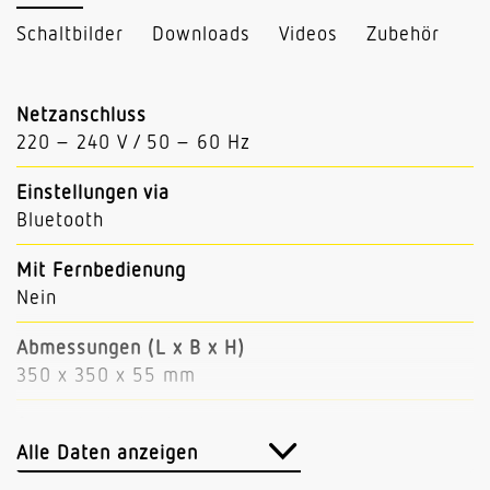
Schaltbilder
Downloads
Videos
Zubehör
Netzanschluss
220 – 240 V / 50 – 60 Hz
Einstellungen via
Bluetooth
Mit Fernbedienung
Nein
Abmessungen (L x B x H)
350 x 350 x 55 mm
Sensortechnologie
Hochfrequenz
Alle Daten anzeigen