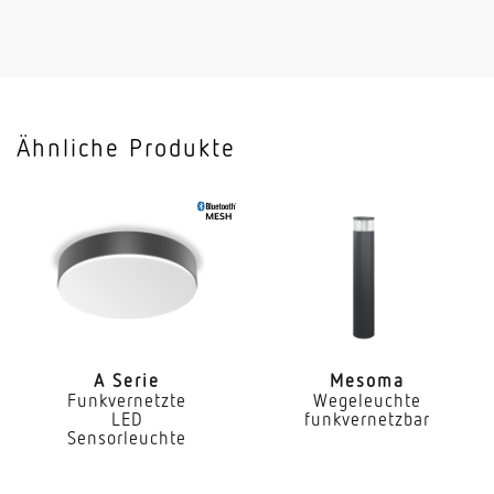
Sendeleistung
< 1 mW
HF-Technik
5,8 GHz
Ähnliche Produkte
Vernetzung
Ja
Art der Vernetzung
Master/Master Master/Slave
Vernetzung via
Bluetooth Mesh
A Serie
Mesoma
Funkvernetzte
Wegeleuchte
Slavebetrieb einstellbar
LED
funkvernetzbar
Ja
Sensorleuchte
Anwendung, Ort