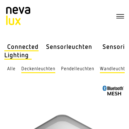
Connected
Sensor­leuchten
Sensorik
Lighting
Alle
Decken­leuchten
Pendel­leuchten
Wand­leuchte