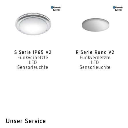
Innenbereich
Anwendung, Raum
Flur / Gang Umkleide Funktionsraum / Nebenraum
Teeküche Treppenhaus Innenbereich
Montageort
Wand Decke
S Serie IP65 V2
R Serie Rund V2
Funkvernetzte
Funkvernetzte
LED
LED
Montageart
Sensorleuchte
Sensorleuchte
Aufputz
Montagehöhe
2,00 – 4,00 m
optimale Montagehöhe
2,8 m
Unser Service
Montagehöhe max