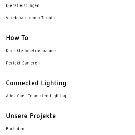
4,00 m
Dienst­leis­tungen
Vereinbare einen Termin
Leistung
23,9 W
How To
Eigenverbrauch
0,3 W
Korrekte Inbe­trieb­nahme
gemessener Lichtstrom (360°)
Perfekt Sanieren
2964 lm
Connected Lighting
Farbtemperatur
4000 K
Alles über Connected Lighting
Farbabweichung LED
SDCM3
Unsere Projekte
Mit Leuchtmittel
Bachofen
Ja, STEINEL LED-System