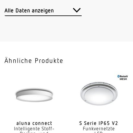
Sensortechnologie
Hochfrequenz
Alle Daten anzeigen
Sendeleistung
< 1 mW
Vernetzung
Ja
Ähnliche Produkte
Art der Vernetzung
Master/Master Master/Slave
Vernetzung via
Bluetooth Mesh
Slavebetrieb einstellbar
Ja
aluna connect
S Serie IP65 V2
Intelligente Stoff-
Funkvernetzte
Anwendung, Ort