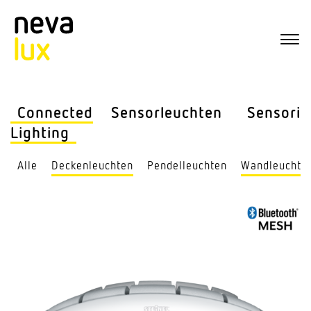
Connected
Sensor­leuchten
Sensorik
Lighting
Alle
Decken­leuchten
Pendel­leuchten
Wand­leuchte