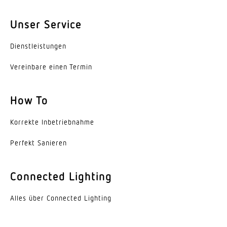
Montagehöhe max
4,00 m
Unser Service
Leistung
Dienst­leis­tungen
15,7 W
Vereinbare einen Termin
Eigenverbrauch
0,39 W
How To
Farbtemperatur
Korrekte Inbe­trieb­nahme
3000 K
Perfekt Sanieren
Farbabweichung LED
SDCM3
Connected Lighting
Mit Leuchtmittel
Alles über Connected Lighting
Ja, STEINEL LED-System
Leuchtmittel