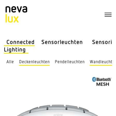
Connected
Sensor­leuchten
Sensorik
Lighting
Alle
Decken­leuchten
Pendel­leuchten
Wand­leuchte