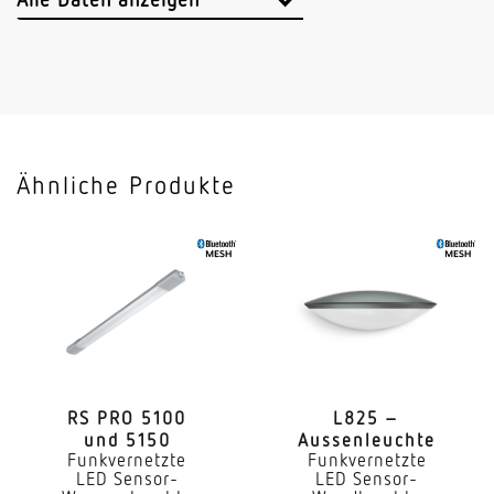
Sendeleistung
< 1 mW
Vernetzung
Ja
Ähnliche Produkte
Art der Vernetzung
Master/Master Master/Slave
Vernetzung via
Bluetooth Mesh
Slavebetrieb einstellbar
Ja
RS PRO 5100
L825 –
und 5150
Aussenleuchte
Anwendung, Ort
Funkvernetzte
Funkvernetzte
Innenbereich
LED Sensor-
LED Sensor-