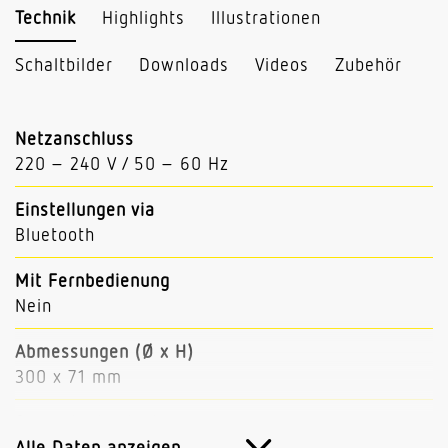
Technik
Highlights
Illustrationen
Schaltbilder
Downloads
Videos
Zubehör
Netzanschluss
220 – 240 V / 50 – 60 Hz
Einstellungen via
Bluetooth
Mit Fernbedienung
Nein
Abmessungen (Ø x H)
300 x 71 mm
Sensortechnologie
Hochfrequenz
Alle Daten anzeigen