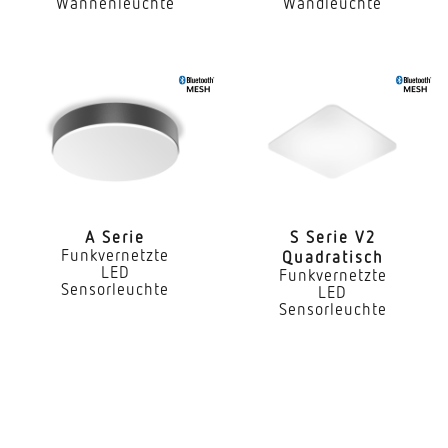
Wannenleuchte
Wandleuchte
Anwendung, Raum
Flur / Gang Funktionsraum / Nebenraum Teeküche
Umkleide WC / Waschraum Treppenhaus
Außenbereich Innenbereich
Montageort
Wand Decke
Montageart
A Serie
S Serie V2
Aufputz
Funkvernetzte
Quadratisch
LED
Funkvernetzte
Montagehöhe
Sensorleuchte
LED
Sensorleuchte
2,00 – 4,00 m
optimale Montagehöhe
2,8 m
Montagehöhe max