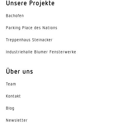
Unsere Projekte
Lebensdauer LED (Max. °C)
50000 Std
Bachofen
Parking Place des Nations
Lichtstromrückgang nach LM80
L80B50
Trep­penhaus Steinacker
Sockel
Indus­trie­halle Blumer Fensterwerke
Ohne
Über uns
LED Kühlsystem
Passive Thermo Control
Team
Mit Bewegungsmelder
Kontakt
Ja
Blog
Erfassung
ggf. durch Glas, Holz und Leichtbauwände
News­letter