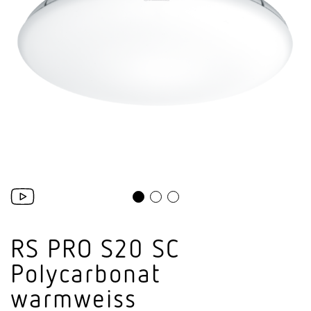
RS PRO S20 SC
Poly­car­bonat
warmweiss