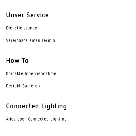
4,00 m
Unser Service
Leistung
15,7 W
Dienst­leis­tungen
Eigenverbrauch
Vereinbare einen Termin
0,39 W
Farbtemperatur
How To
3000 K
Korrekte Inbe­trieb­nahme
Farbabweichung LED
Perfekt Sanieren
SDCM3
Mit Leuchtmittel
Connected Lighting
Ja, STEINEL LED-System
Alles über Connected Lighting
Leuchtmittel
LED nicht austauschbar