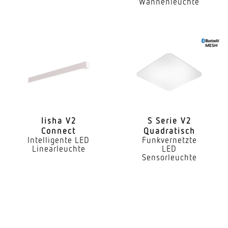
Wannenleuchte
Anwendung, Ort
Innenbereich
Anwendung, Raum
Umkleide Teeküche Innenbereich Außenbereich
WC / Waschraum Treppenhaus Funktionsraum /
Nebenraum Flur / Gang
Montageort
lisha V2
S Serie V2
Wand Decke
Connect
Quadratisch
Intelligente LED
Funkvernetzte
Montageart
Linearleuchte
LED
Sensorleuchte
Aufputz
Montagehöhe
2,00 – 4,00 m
optimale Montagehöhe