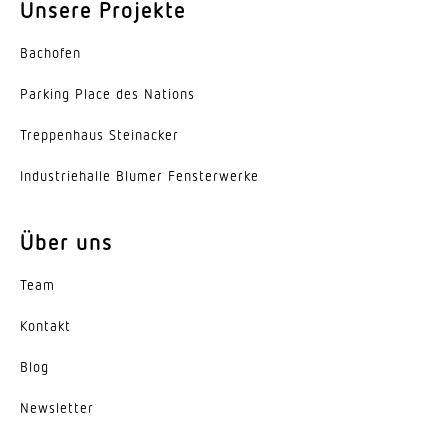
Unsere Projekte
Mit Leuchtmittel
Ja, STEINEL LED-System
Bachofen
Parking Place des Nations
Leuchtmittel
LED nicht austauschbar
Trep­penhaus Steinacker
Lebensdauer LED (Max. °C)
Indus­trie­halle Blumer Fensterwerke
55000 Std
Über uns
Lichtstromrückgang nach LM80
L80B50
Team
Sockel
Kontakt
Sonstige
Blog
LED Kühlsystem
Passive Thermo Control
News­letter