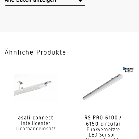
Sendeleistung
< 1 mW
HF-Technik
5,8 GHz
Ähnliche Produkte
Vernetzung
Ja
Art der Vernetzung
Master/Master
Vernetzung via
Bluetooth Mesh
asali connect
RS PRO 6100 /
Intelligenter
6150 circular
Slavebetrieb einstellbar
Lichtbandeinsatz
Funkvernetzte
Ja
LED Sensor-