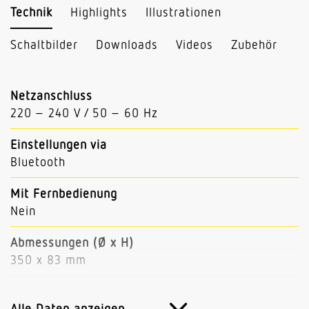
Technik
Highlights
Illustrationen
Schaltbilder
Downloads
Videos
Zubehör
Netzanschluss
220 – 240 V / 50 – 60 Hz
Einstellungen via
Bluetooth
Mit Fernbedienung
Nein
Abmessungen (Ø x H)
350 x 83 mm
Sensortechnologie
Hochfrequenz
Alle Daten anzeigen