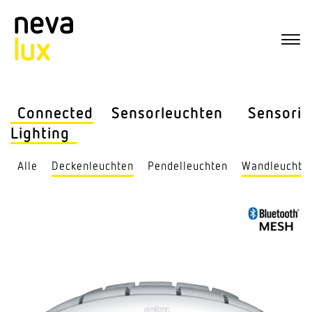
Connected
Sensor­leuchten
Sensorik
Lighting
Alle
Decken­leuchten
Pendel­leuchten
Wand­leuchte