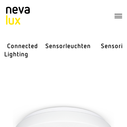
Connected
Sensor­leuchten
Sensorik
Lighting