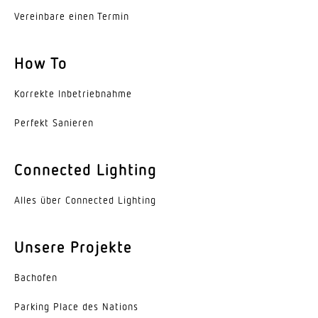
IK03
Vereinbare einen Termin
Schutzart
How To
IP54
Schutzklasse
Korrekte Inbe­trieb­nahme
II
Perfekt Sanieren
Umgebungstemperatur
von -10 bis 40 °C
Connected Lighting
Werkstoff des Gehäuses
Alles über Connected Lighting
Kunststoff
Unsere Projekte
Werkstoff der Abdeckung
Kunststoff opal
Bachofen
Farbe
Parking Place des Nations
Weiss