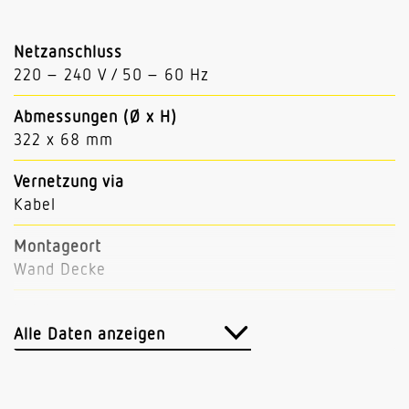
Netzanschluss
220 – 240 V / 50 – 60 Hz
Abmessungen (Ø x H)
322 x 68 mm
Vernetzung via
Kabel
Montageort
Wand Decke
Leistung
14,1 W
Alle Daten anzeigen
gemessener Lichtstrom (360°)
1684 lm