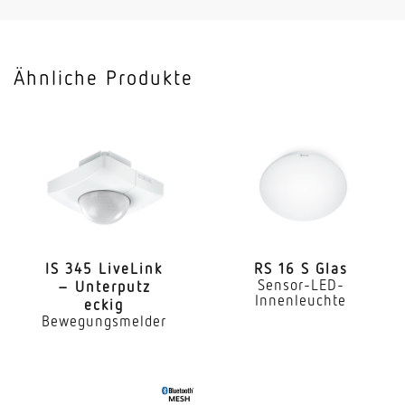
Farbtemperatur
4000 K
Ähnliche Produkte
Mit Leuchtmittel
Ja, STEINEL LED-System
Leuchtmittel
LED nicht austauschbar
Lebensdauer LED (Max. °C)
50000 Std
IS 345 LiveLink
RS 16 S Glas
Sensor-LED-
– Unterputz
Lebensdauer LED L70B50 (25°)
Innenleuchte
eckig
> 60000 Std
Bewegungsmelder
Lichtstromrückgang nach LM80
L80B10