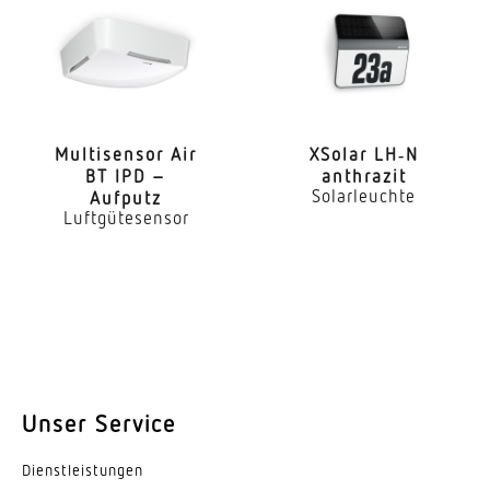
Sockel
Ohne
LED Kühlsystem
Passive Thermo Control
Multi­sensor Air
XSolar LH‑N
Mit Bewegungsmelder
BT IPD –
anthrazit
Nein
Solarleuchte
Aufputz
Luftgütesensor
Hauptlicht einstellbar
Nein
Leistung
14,1 W
Softlichtstart
Unser Service
Ja
Dienst­leis­tungen
Schlagfestigkeit