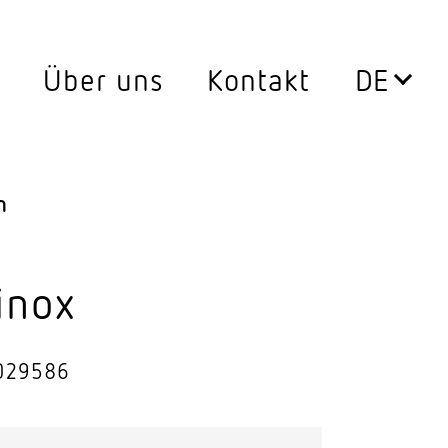
Über uns
Kontakt
Leuchten
0°
Aussen­leuchten
n
ssen
Decken­leuchten
Down­lights
inox
LED Leuch­ten­ein­sätze
029586
Pendel­leuchten
ersatz
Steh­leuchten