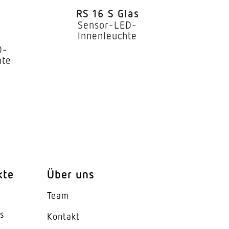
RS 16 S Glas
Sensor-LED-
Innenleuchte
 2 - 20 m in 3 Richtungen (je
D-
hte
bar
)
 m²)
kte
Über uns
Team
es
Kontakt