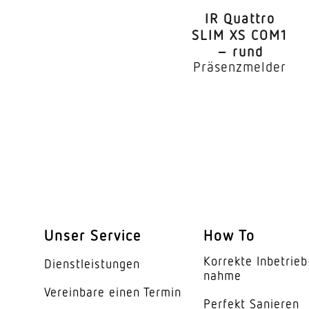
Unterkriechschutz
IR Quattro
segmentweise Ausbl
SLIM XS COM1
– rund
Präsenzmelder
Reichweite Detail
Reichweite Radial
Reichweite Tangentia
Dämmerungseinstell
Dämmerungseinstell
Unser Service
How To
Zeiteinstellung
Korrekte Inbe­trieb
Dienst­leis­tungen
Schaltausgang 1, Oh
nahme
Vereinbare einen Termin
Schaltausgang 1, An
Perfekt Sanieren