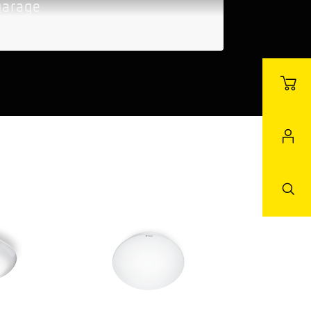
garage
Ecke
nen