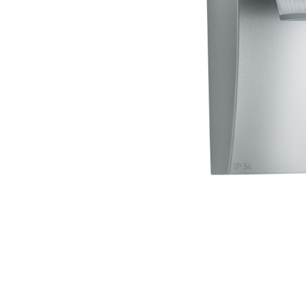
Wand­leuchten
System­kom­po­ne