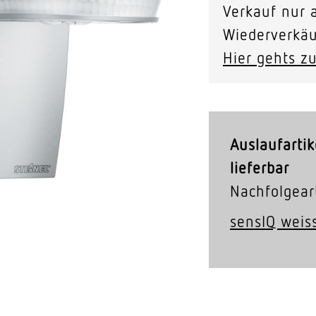
Verkauf nur a
Video-Sensorik
Wiederverkäu
nten
Hier gehts zu
Auslaufartik
lieferbar
Nachfolgeart
sensIQ weis