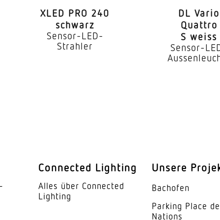
Ja
XLED PRO 240
DL Vario
endung
Ja
schwarz
Quattro
Sensor-LED-
S weiss
Reichweite von
Strahler
Sensor-LE
Aussenleuc
100 °) einstell
r = 4 m (42 m²
l
r = 20 m (1047
ung Teach
Ja
ung
2 – 2000 lx
Connected Lighting
Unsere Proje
5 s – 15 Min.
­
Alles über Connected
Bachofen
msch
2500 W
Lighting
Parking Place d
zahl LED/Leuchtstofflampen
8 stk.
Nations