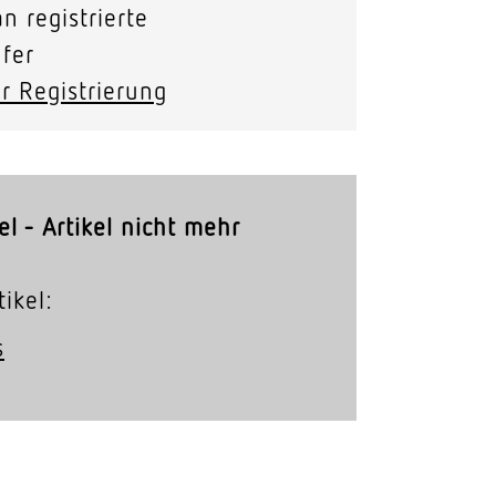
n registrierte
Stras­sen­leuchten
fer
Wand­leuchten
r Registrierung
el - Artikel nicht mehr
ikel:
s