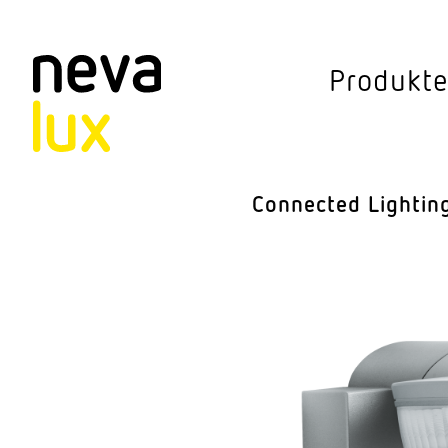
Vev
Produkt
Connected Li
Aussen­leuchten
Connected Lightin
Decken­leuchten
Pendel­leuchten
Sensorik
Steh­leuchten
Stras­sen­leuchte