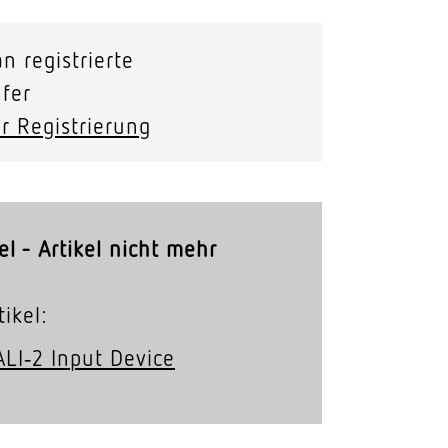
Stras­sen­leuchten
n registrierte
Wand­leuchten
fer
r Registrierung
el - Artikel nicht mehr
ikel:
ALI‑2 Input Device