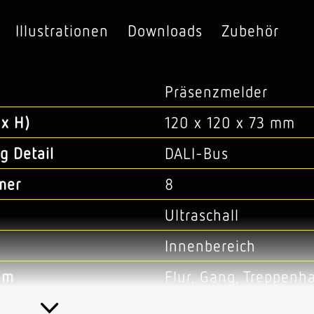
Illustrationen
Downloads
Zubehör
Präsenzmelder
x H)
120 x 120 x 73 mm
g Detail
DALI-Bus
mer
8
Ultraschall
Innenbereich
um
Flur, Gang, Treppenh
Decke