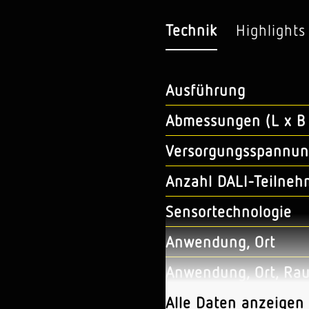
Technik
Highlights
Ausführung
Abmessungen (L x B 
Versorgungsspannun
Anzahl DALI-Teilneh
Sensortechnologie
Anwendung, Ort
Anwendung, Ort, Ra
Montageort
Alle Daten anzeigen