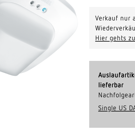
Video-Sensorik
Verkauf nur a
nten
Wiederverkäu
Hier gehts zu
Auslaufartik
lieferbar
Nachfolgeart
Single US D