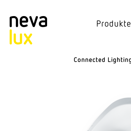
Vev
Produkt
Connected Li
Aussen­leuchten
Connected Lightin
Decken­leuchten
Pendel­leuchten
Sensorik
Steh­leuchten
Stras­sen­leuchte