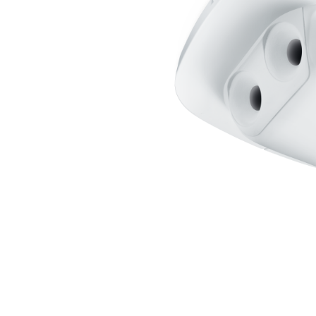
Wand­leuchten
System­kom­po­ne