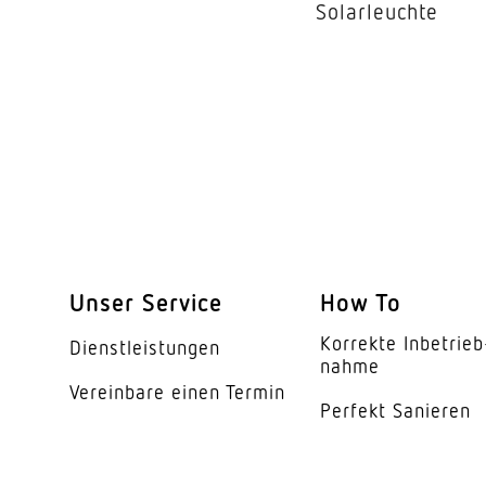
Solarleuchte
Reichweite Tangentia
Dämmerungseinstell
Dämmerungseinstell
Zeiteinstellung
LiveLink-Werte
Mit Busankopplung
Unser Service
How To
Einstellungen via
Korrekte Inbe­trieb
Dienst­leis­tungen
Vernetzung
nahme
Vereinbare einen Termin
Schutzart
Perfekt Sanieren
Werkstoff