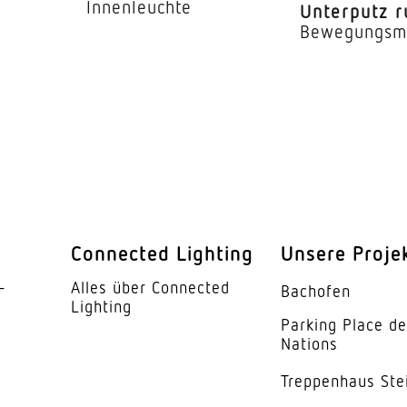
Innenleuchte
Unterputz 
l
10 x 3 m (30 m²)
Bewegungsm
ung Teach
Ja
ung
10 – 1000 lx
60 s – 60 Min.
Helligkeitswert, Bew
Ja
Connected Lighting
Unsere Proje
LiveLink-App
­
Alles über Connected
Bachofen
Ja
Lighting
Parking Place d
IP20
Nations
Trep­penhaus Ste
Kunststoff