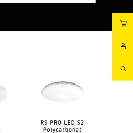
RS PRO LED S2
–
Poly­car­bonat