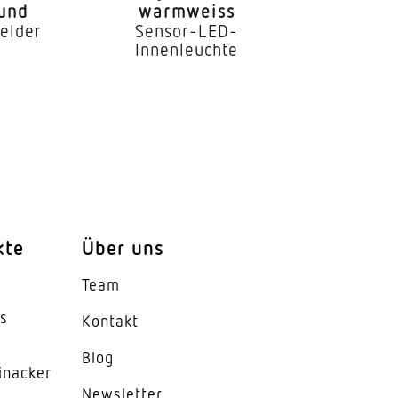
rund
warmweiss
elder
Sensor-LED-
Innenleuchte
egungserfassung
kte
Über uns
Team
es
Kontakt
Blog
inacker
News­letter