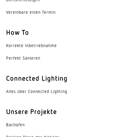
Farbwiedergabeindex
Vereinbare einen Termin
80-89
How To
Mit Leuchtmittel
Ja, LED-Leuchtmittel
Korrekte Inbe­trieb­nahme
Leuchtmittel
Perfekt Sanieren
LED austauschbar
Lebensdauer LED L70B50 (25°)
Connected Lighting
> 20000 Std
Alles über Connected Lighting
Sockel
GU10
Unsere Projekte
Mit Bewegungsmelder
Bachofen
Ja