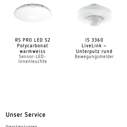
1,8 – 2,5 m
optimale Montagehöhe
2 m
Montagehöhe max
RS PRO LED S2
IS 3360
2,50 m
Poly­car­bonat
LiveLink –
warmweiss
Unterputz rund
Leistung
Sensor-LED-
Bewegungsmelder
Innenleuchte
7,47 W
gemessener Lichtstrom (360°)
512 lm
Farbtemperatur
3000 K
Unser Service
Farbabweichung LED
SDCM5
Dienst­leis­tungen