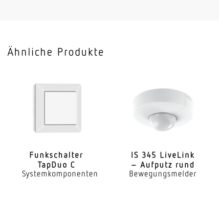
Kabel
Slavebetrieb einstellbar
Nein
Ähnliche Produkte
Anwendung, Ort
Außenbereich
Anwendung, Raum
Außenbereich Rund ums Haus Terrasse / Balkon
Hof & Einfahrt
Montageort
Wand
Funk­schalter
IS 345 LiveLink
TapDuo C
– Aufputz rund
Systemkomponenten
Bewegungsmelder
Montageart
Aufputz
Montagehöhe