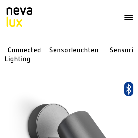
Connected
Sensor­leuchten
Sensorik
Lighting