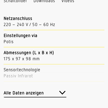
Schaltbilder
Downloads
Videos
Netzanschluss
220 – 240 V / 50 – 60 Hz
Einstellungen via
Potis
Abmessungen (L x B x H)
175 x 97 x 98 mm
Sensortechnologie
Passiv Infrarot
Vernetzung
Ja
Alle Daten anzeigen
Vernetzung via