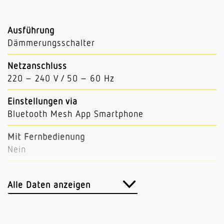
Ausführung
Dämmerungsschalter
Netzanschluss
220 – 240 V / 50 – 60 Hz
Einstellungen via
Bluetooth Mesh App Smartphone
Mit Fernbedienung
Nein
Abmessungen (L x B x H)
38 x 95 x 95 mm
Alle Daten anzeigen
Sensortechnologie
Dämmerungsschalter