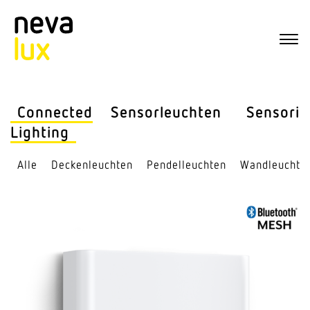
Connected
Sensor­leuchten
Sensorik
Lighting
Alle
Decken­leuchten
Pendel­leuchten
Wand­leuchte