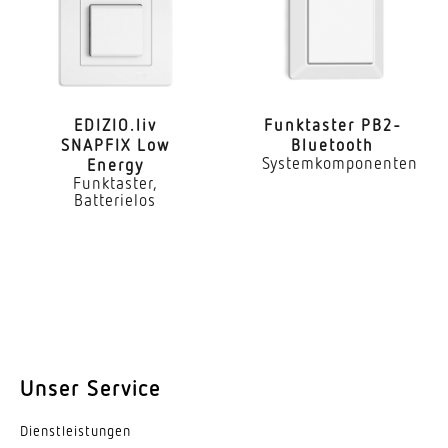
Montageart
Aufputz
Montagehöhe
EDIZIO.liv
Funk­taster PB2-
1,80 – 4,00 m
SNAPFIX Low
Bluetooth
Systemkomponenten
Energy
optimale Montagehöhe
Funktaster,
Batterielos
2 m
Montagehöhe max
4,00 m
Eigenverbrauch
0,5 W
Unser Service
Mit Bewegungsmelder
Nein
Dienst­leis­tungen