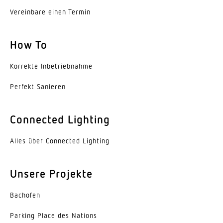
Dämmerungsschalter
Vereinbare einen Termin
Ja
How To
Dämmerungseinstellung
1 – 1000 lx
Korrekte Inbe­trieb­nahme
Dämmerungseinstellung Teach
Perfekt Sanieren
Ja
Grundlichtfunktion
Connected Lighting
Nein
Alles über Connected Lighting
Konstantlichtregelung
Nein
Unsere Projekte
Schutzart
Bachofen
IP54
Parking Place des Nations
Umgebungstemperatur