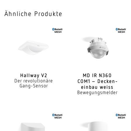
123 x 123 x 33 mm
Ähnliche Produkte
Sensortechnologie
Hochfrequenz
Sendeleistung
< 1 mW
HF-Technik
7,2 GHz
Hallway V2
MD IR N360
Der revolutionäre
COM1 – Decken­
Vernetzung
Gang-Sensor
einbau weiss
Ja
Bewegungsmelder
Art der Vernetzung
Master/Master Master/Slave
Vernetzung via
KNX-Bus