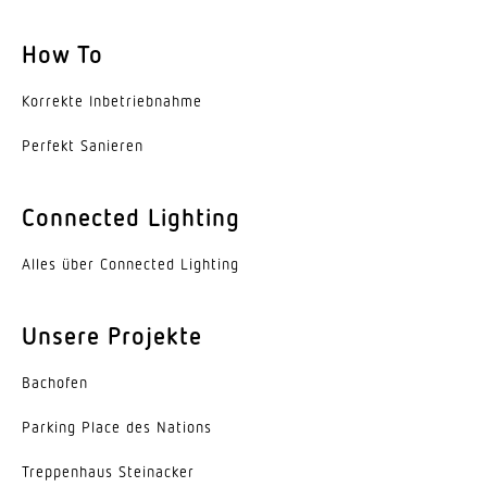
optimale Montagehöhe
How To
2,8 m
Korrekte Inbe­trieb­nahme
Montagehöhe max
12,00 m
Perfekt Sanieren
Eigenverbrauch
1 W
Connected Lighting
Mit Bewegungsmelder
Alles über Connected Lighting
Ja
Unsere Projekte
Erfassung
ggf. durch Glas, Holz und Leichtbauwände
Bachofen
Erfassungswinkel
Parking Place des Nations
360 °
Trep­penhaus Steinacker