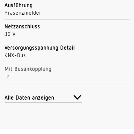
Ausführung
Präsenzmelder
Netzanschluss
30 V
Versorgungsspannung Detail
KNX-Bus
Mit Busankopplung
Ja
Einstellungen via
ETS-Software Bluetooth Bus
Alle Daten anzeigen
Mit Fernbedienung
Nein
Abmessungen (L x B x H)