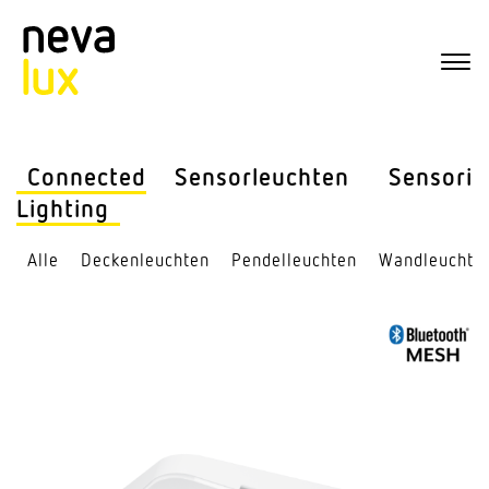
Connected
Sensor­leuchten
Sensorik
Lighting
Alle
Decken­leuchten
Pendel­leuchten
Wand­leuchte