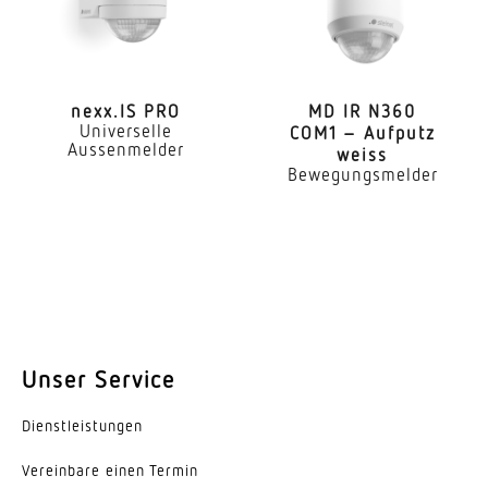
Anwendung, Ort
Innenbereich
nexx.IS PRO
MD IR N360
Anwendung, Raum
Universelle
COM1 – Aufputz
Aussenmelder
Klassenzimmer Konferenzraum /
weiss
Bewegungsmelder
Besprechungsraum Einzelbüro Aufenthaltsraum
Dienstzimmer Großraumbüro Hotelzimmer Hörsaal
Teeküche Innenbereich
Montageort
Decke
Montageart
Unser Service
Unterputz
Dienst­leis­tungen
Montagehöhe
2 – 12 m
Vereinbare einen Termin