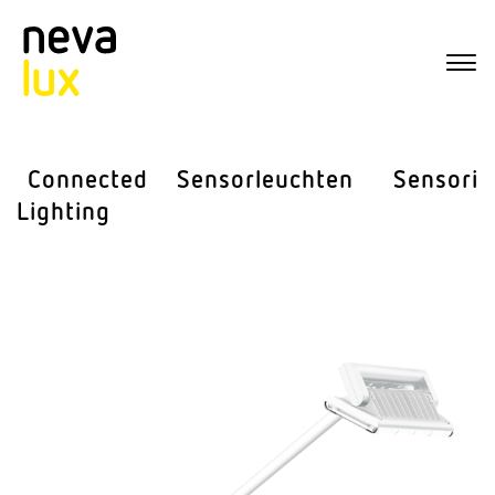
Connected
Sensor­leuchten
Sensorik
Lighting