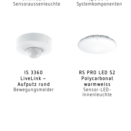
Sensoraussenleuchte
Systemkomponenten
50000 Std
Lichtstromrückgang nach LM80
L70B10
LED Kühlsystem
Passive Thermo Control
Mit Bewegungsmelder
Nein
IS 3360
RS PRO LED S2
LiveLink –
Poly­car­bonat
Dämmerungsschalter
Aufputz rund
warmweiss
Ja
Bewegungsmelder
Sensor-LED-
Innenleuchte
Schlagfestigkeit
IK00
Schutzart
IP44