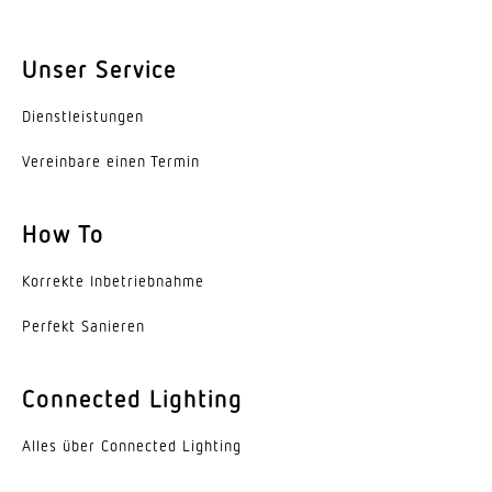
Schutzklasse
Unser Service
I
Dienst­leis­tungen
Werkstoff des Gehäuses
Aluminium
Vereinbare einen Termin
Werkstoff der Abdeckung
How To
Kunststoff transparent
Korrekte Inbe­trieb­nahme
Herstellergarantie
5 Jahre
Perfekt Sanieren
VPE1, Nettogewicht
2,176 kg
Connected Lighting
Variante
Alles über Connected Lighting
weiss