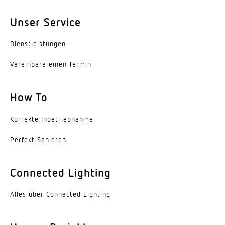
Schutzklasse
I
Unser Service
Werkstoff des Gehäuses
Dienst­leis­tungen
Aluminium
Vereinbare einen Termin
Werkstoff der Abdeckung
Kunststoff transparent
How To
Herstellergarantie
Korrekte Inbe­trieb­nahme
5 Jahre
Perfekt Sanieren
VPE1, Nettogewicht
2,023 kg
Connected Lighting
Variante
Alles über Connected Lighting
weiss