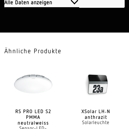
1016 lm
Alle Daten anzeigen
Farbtemperatur
3500 K
Farbabweichung LED
SDCM6
Ähnliche Produkte
Farbwiedergabeindex CRI
90-100
Mit Leuchtmittel
Ja, STEINEL LED-System
Leuchtmittel
LED nicht austauschbar
RS PRO LED S2
XSolar LH‑N
PMMA
anthrazit
Lebensdauer LED (Max. °C)
Solarleuchte
neutralweiss
50000 Std
Sensor-LED-