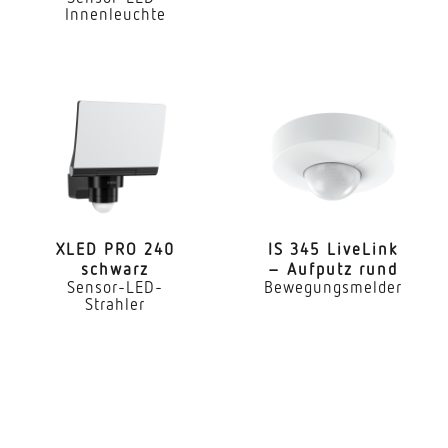
Innenleuchte
Lichtstromrückgang nach LM80
L70B10
LED Kühlsystem
Passive Thermo Control
Mit Bewegungsmelder
Nein
Dämmerungsschalter
XLED PRO 240
IS 345 LiveLink
schwarz
– Aufputz rund
Ja
Sensor-LED-
Bewegungsmelder
Strahler
Schlagfestigkeit
IK00
Schutzart
IP44