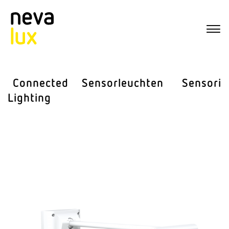
Connected
Sensor­leuchten
Sensorik
Lighting