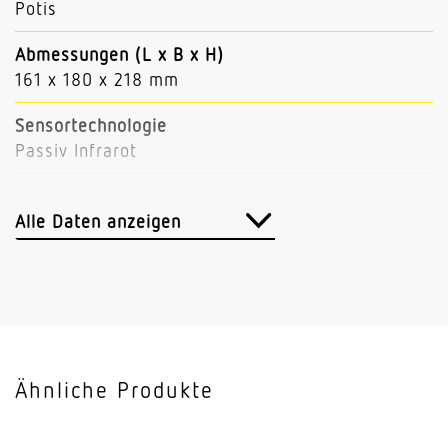
Potis
Abmessungen (L x B x H)
161 x 180 x 218 mm
Sensortechnologie
Passiv Infrarot
Vernetzung
Nein
Alle Daten anzeigen
Anwendung, Ort
Außenbereich
Anwendung, Raum
Außenbereich Rund ums Haus Terrasse / Balkon
Ähnliche Produkte
Hof & Einfahrt
Montageort