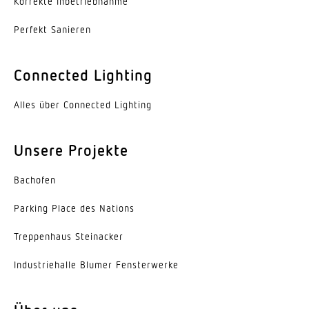
Korrekte Inbe­trieb­nahme
Lichtstromrückgang nach LM80
L70B10
Perfekt Sanieren
Sockel
Connected Lighting
Ohne
Alles über Connected Lighting
LED Kühlsystem
HCMC (High Conductive Magnesium Composite)
Unsere Projekte
Mit Bewegungsmelder
Ja
Bachofen
Öffnungswinkel
Parking Place des Nations
35 °
Trep­penhaus Steinacker
Unterkriechschutz
Indus­trie­halle Blumer Fensterwerke
Ja
segmentweise Ausblendung