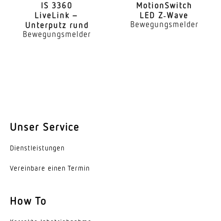
IS 3360
Moti­onS­witch
LiveLink –
LED Z‑Wave
Farbabweichung LED
Bewegungsmelder
Unterputz rund
SDCM3
Bewegungsmelder
Farbwiedergabeindex
80-89
Mit Leuchtmittel
Ja, STEINEL LED-System
Leuchtmittel
Unser Service
LED nicht austauschbar
Dienst­leis­tungen
Lebensdauer LED (Max. °C)
Vereinbare einen Termin
50000 Std
Lebensdauer LED L70B50 (25°)
How To
> 60000 Std