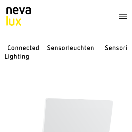
Connected
Sensor­leuchten
Sensorik
Lighting