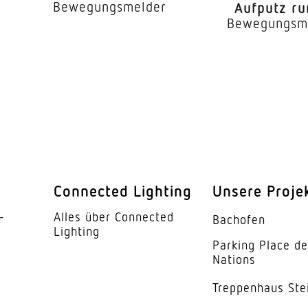
Bewegungsmelder
Aufputz r
r
Ja
Bewegungsm
ung
2 – 2000 lx
8 s – 35 Min.
IK00
IP44
II
Connected Lighting
Unsere Proje
bis zu 100 m im freien Fel
­
Alles über Connected
Bachofen
ses
HCMC
Lighting
Parking Place d
kung
Kunststoff opal
Nations
Trep­penhaus Ste
5 Jahre