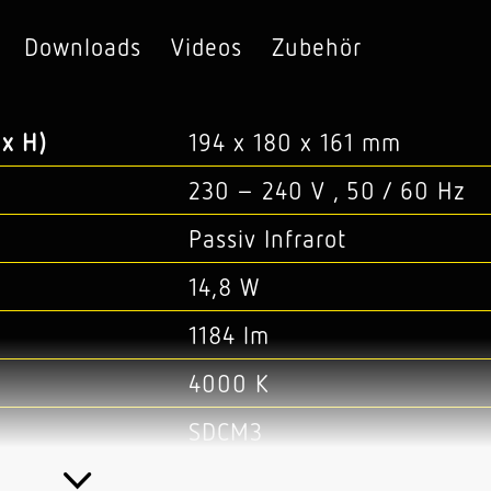
Downloads
Videos
Zubehör
x H)
194 x 180 x 161 mm
230 – 240 V , 50 / 60 Hz
Passiv Infrarot
14,8 W
1184 lm
4000 K
SDCM3
 CRI
80-89