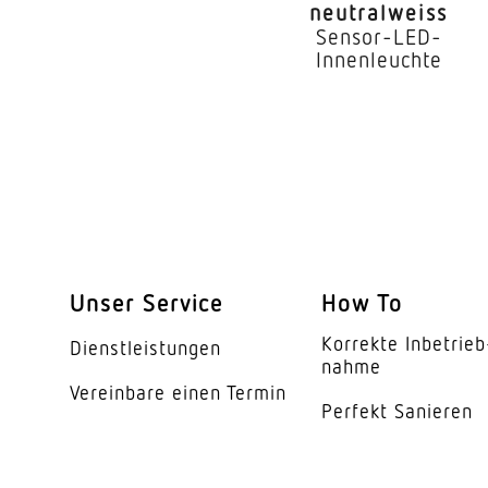
neutralweiss
Dämmerungsschalte
Sensor-LED-
Innenleuchte
Dämmerungseinstell
Zeiteinstellung
Schlagfestigkeit
Schutzart
Schutzklasse
Unser Service
How To
Sendereichweite
Korrekte Inbe­trieb
Dienst­leis­tungen
Werkstoff des Gehäu
nahme
Vereinbare einen Termin
Werkstoff der Abdec
Perfekt Sanieren
Herstellergarantie