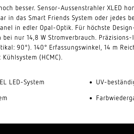
zt noch besser. Sensor-Aussenstrahler XLED 
rbar in das Smart Friends System oder jedes 
nel in edler Opal-Optik. Für höchste Desi
m bei nur 14,8 W Stromverbrauch. Präzisions
ertikal: 90°). 140° Erfassungswinkel, 14 m Re
 Kühlsystem (HCMC).
NEL LED-System
UV-beständi
tem
Farbwiederg