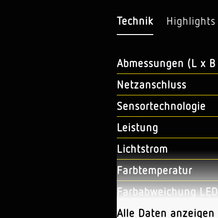
Technik
Highlights
Abmessungen (L x B 
Netzanschluss
Sensortechnologie
Leistung
Lichtstrom
Farbtemperatur
Farbabweichung LED
Farbwiedergabeindex
Alle Daten anzeigen