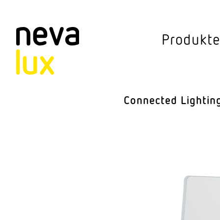
Vev
Produkt
Connected Li
Aussen­leuchten
Connected Lightin
Decken­leuchten
Pendel­leuchten
Sensorik
Steh­leuchten
Stras­sen­leuchte