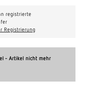
Stras­sen­leuchten
n registrierte
Wand­leuchten
fer
r Registrierung
el - Artikel nicht mehr