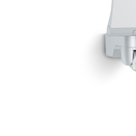
Wand­leuchten
System­kom­po­ne