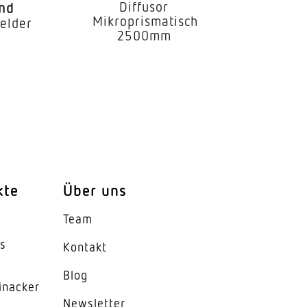
Diffusor
und
Mikroprismatisch
elder
2500mm
kte
Über uns
d, 30 m im Innenbereich
Team
es
Kontakt
Blog
inacker
News­letter