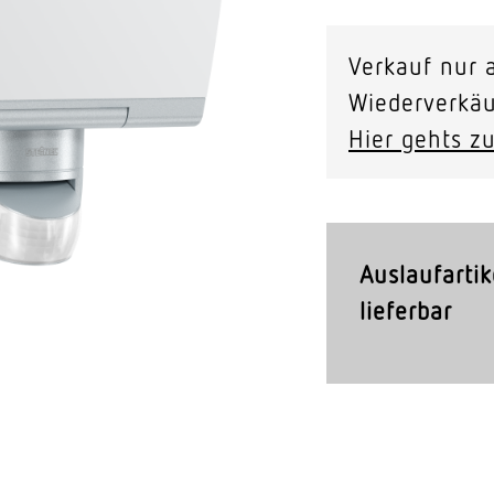
Video-Sensorik
Verkauf nur a
nten
Wiederverkäu
Hier gehts zu
Auslaufartik
lieferbar