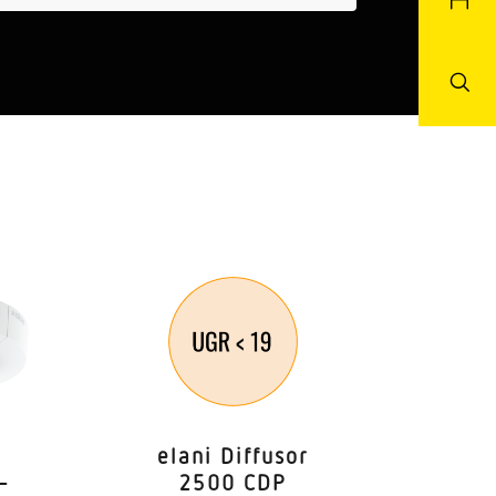
gnesium Composite)
elani Diffusor
–
2500 CDP