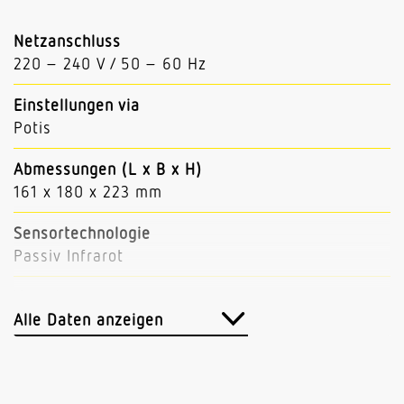
Netzanschluss
220 – 240 V / 50 – 60 Hz
Einstellungen via
Potis
Abmessungen (L x B x H)
161 x 180 x 223 mm
Sensortechnologie
Passiv Infrarot
Vernetzung
Ja
Alle Daten anzeigen
Vernetzung via
Kabel