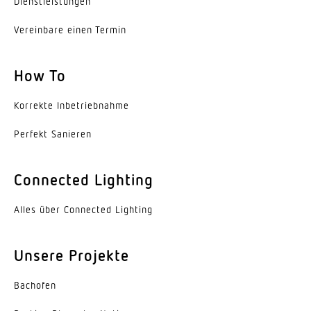
Dienst­leis­tungen
Mit Leuchtmittel
Ja, STEINEL LED-System
Vereinbare einen Termin
Leuchtmittel
LED nicht austauschbar
How To
Lebensdauer LED L70B50 (25°)
Korrekte Inbe­trieb­nahme
> 60000 Std
Perfekt Sanieren
Sockel
Ohne
Connected Lighting
LED Kühlsystem
Alles über Connected Lighting
HCMC (High Conductive Magnesium Composite)
Mit Bewegungsmelder
Unsere Projekte
Ja
Bachofen
Öffnungswinkel