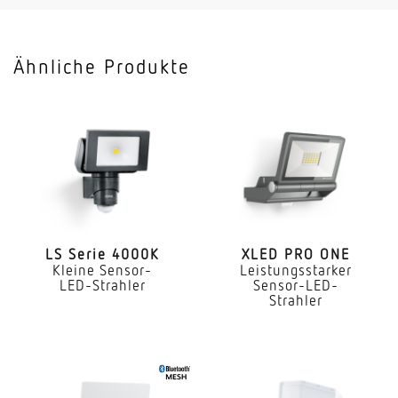
Vernetzung, Anzahl
max. 10 Strahler
Ähnliche Produkte
Anwendung, Ort
Außenbereich
Anwendung, Raum
Außenbereich Rund ums Haus Terrasse / Balkon
Hof & Einfahrt
Montageort
Wand Ecke
LS Serie 4000K
XLED PRO ONE
Kleine Sensor-
Leistungsstarker
LED-Strahler
Sensor-LED-
Montageart
Strahler
Aufputz
Montagehöhe
1,80 – 6 m