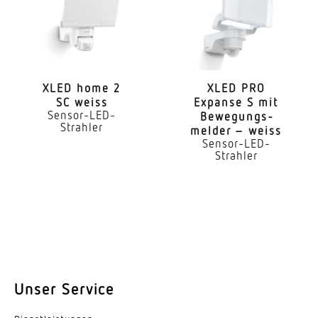
optimale Montagehöhe
2 m
Montagehöhe max
6,00 m
XLED home 2
XLED PRO
SC weiss
Expanse S mit
Sensor-LED-
Bewe­gungs­
Leistung
Strahler
melder – weiss
19,3 W
Sensor-LED-
Strahler
gemessener Lichtstrom (360°)
2124 lm
Farbtemperatur
3000 K
Farbabweichung LED
Unser Service
SDCM3