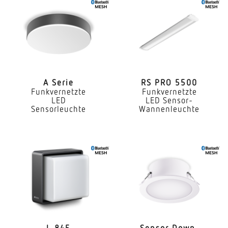
Anwendung, Ort
Außenbereich
Anwendung, Raum
GartenHauseingangHof & EinfahrtLagerRund ums
HausSporthalleTerrasse / Balkon
A Serie
RS PRO 5500
Funkvernetzte
Funkvernetzte
LED
LED Sensor-
Montageort
Sensorleuchte
Wannenleuchte
Wand
Montageart
Aufputz
Montagehöhe
1,80 – 6,0 m
optimale Montagehöhe
2 m
L 845
Sensor Down­