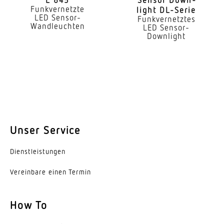
Funkvernetzte
light DL-Serie
LED Sensor-
Funkvernetztes
Montagehöhe max
Wandleuchten
LED Sensor-
6,00 m
Downlight
Leistung
15,1 W
gemessener Lichtstrom (360°)
1642 lm
Unser Service
Farbtemperatur
3000 K
Dienst­leis­tungen
Farbwiedergabeindex
Vereinbare einen Termin
= 82
Mit Leuchtmittel
How To
Ja, LED-Leuchtmittel