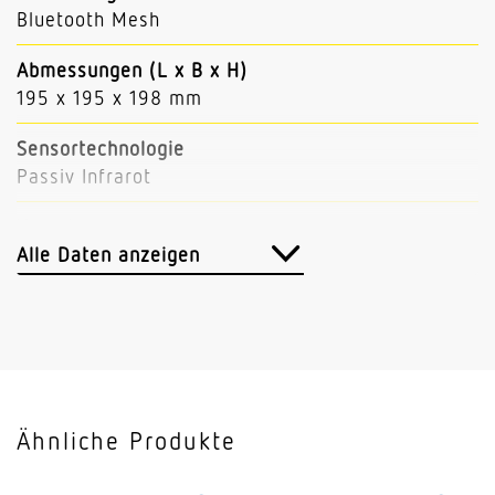
Bluetooth Mesh
Abmessungen (L x B x H)
195 x 195 x 198 mm
Sensortechnologie
Passiv Infrarot
Vernetzung
Ja
Alle Daten anzeigen
Art der Vernetzung
Sensor/SlaveMaster/Master
Vernetzung via
Bluetooth Mesh
Ähnliche Produkte
Slavebetrieb einstellbar
Ja