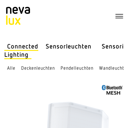
Connected
Sensor­leuchten
Sensorik
Lighting
Alle
Decken­leuchten
Pendel­leuchten
Wand­leuchte