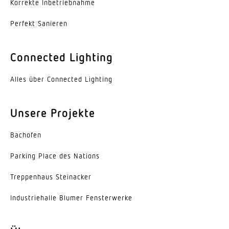
Korrekte Inbe­trieb­nahme
Lebensdauer LED L70B50 (25°)
> 60000 Std
Perfekt Sanieren
Mit Bewegungsmelder
Connected Lighting
Ja
Alles über Connected Lighting
Unterkriechschutz
Ja
Unsere Projekte
segmentweise Ausblendung
Ja
Bachofen
Elektronische Skalierbarkeit
Parking Place des Nations
Ja
Trep­penhaus Steinacker
Mechanische Skalierbarkeit
Indus­trie­halle Blumer Fensterwerke
Nein