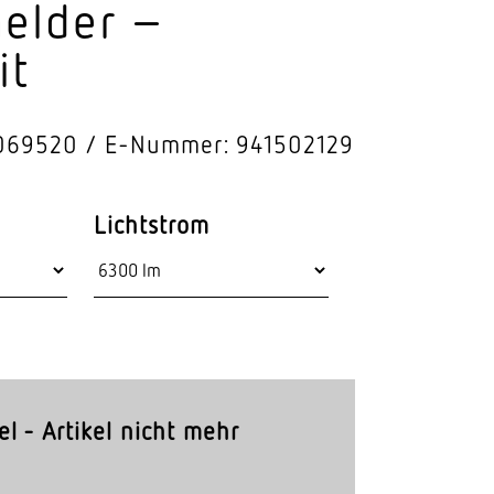
elder –
Stras­sen­leuchten
it
Wand­leuchten
 069520
E-Nummer: 941502129
Lichtstrom
el - Artikel nicht mehr