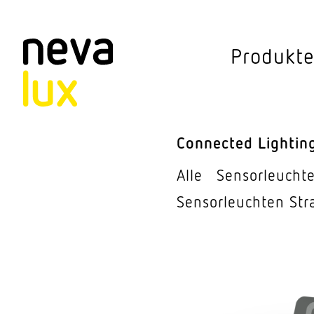
Vev
Produkt
Connected Li
Aussen­leuchten
Connected Lightin
Decken­leuchten
Alle
Sensor­leucht
Pendel­leuchten
Sensor­leuchten Str
Sensorik
Steh­leuchten
Stras­sen­leuchte