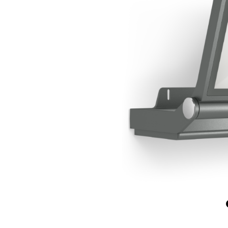
Wand­leuchten
System­kom­po­ne