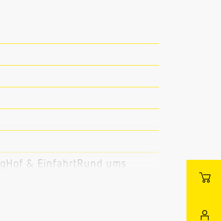
gHof & EinfahrtRund ums