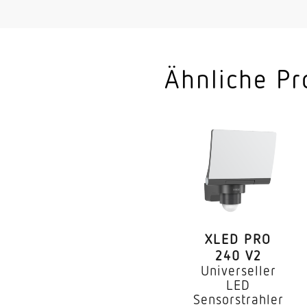
Montageart
Leistung
gemessener Lichtstr
Ähnliche Pr
Farbtemperatur
Farbabweichung LED
Farbwiedergabeinde
Mit Leuchtmittel
Leuchtmittel
XLED PRO
Lebensdauer LED L7
240 V2
Universeller
Sockel
LED
Sensorstrahler
LED Kühlsystem