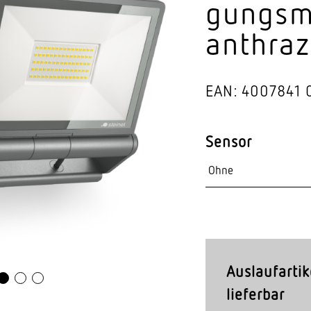
gungs­m
Video-Sensorik
anthraz
nten
EAN: 4007841
Sensor
Auslaufartik
lieferbar