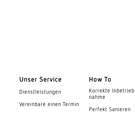
Mit Bewegungsmeld
Dämmerungsschalte
Dämmerungseinstell
Hauptlicht einstellba
Grundlichtfunktion
Leistung
Unser Service
How To
Korrekte Inbe­trieb
Funktionen
Dienst­leis­tungen
nahme
Vereinbare einen Termin
Schlagfestigkeit
Perfekt Sanieren
Schutzart
Schutzklasse