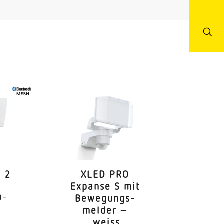
 2
XLED PRO
s
Expanse S mit
D-
Bewe­gungs­
melder –
weiss