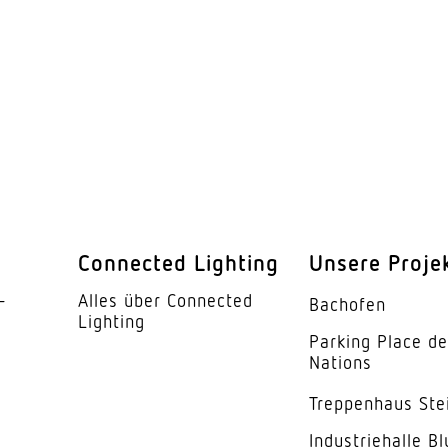
er
Nein
r
Nein
ung Teach
Nein
r
Nein
Nein
49,4 W
Connected Lighting
Unsere Proje
­
Alles über Connected
Relais Ausgang
Bachofen
Lighting
Parking Place d
IK03
Nations
IP44
Trep­penhaus Ste
I
Indus­trie­halle B