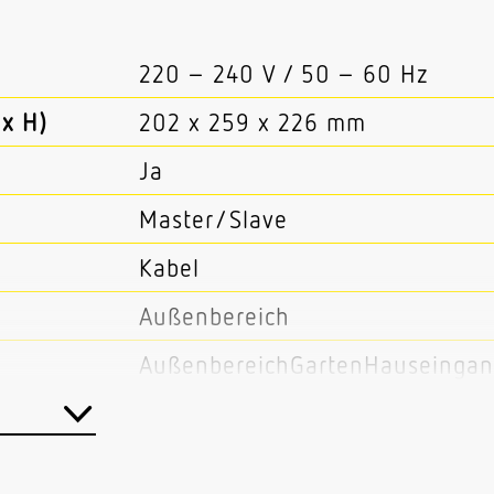
220 – 240 V / 50 – 60 Hz
x H)
202 x 259 x 226 mm
Ja
Master/Slave
Kabel
Außenbereich
AußenbereichGartenHauseingan
Haus
DeckeWand