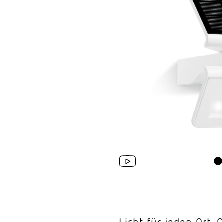
Wand­leuchten
System­kom­po­ne
Licht für jeden Ort