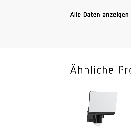
Montageort
Alle Daten anzeigen
Montageart
Montagehöhe
optimale Montagehö
Montagehöhe max
Ähnliche Pr
Leistung
gemessener Lichtstr
Farbtemperatur
Farbwiedergabeinde
Mit Leuchtmittel