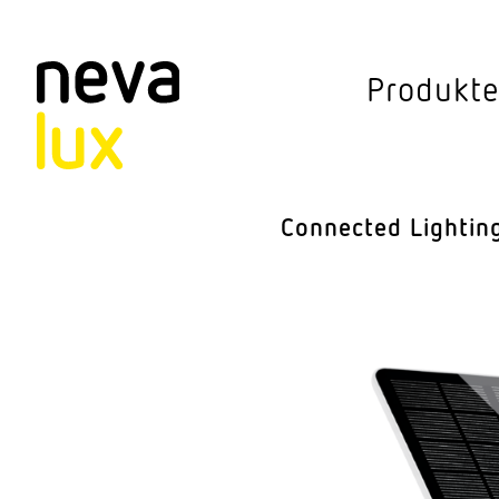
Vev
Produkt
Connected Li
Aussen­leuchten
Connected Lightin
Decken­leuchten
Pendel­leuchten
Sensorik
Steh­leuchten
Stras­sen­leuchte