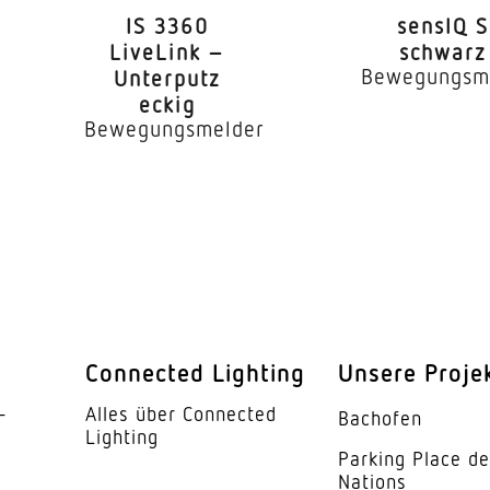
IS 3360
sensIQ S
LED nicht austauschbar
LiveLink –
schwarz
Bewegungsm
Unterputz
x. °C)
50000 Std
eckig
Bewegungsmelder
 nach LM80
L70B10
Ohne
Passive Thermo Control
er
Ja
Ja
endung
Nein
Connected Lighting
Unsere Proje
­
Alles über Connected
barkeit
Nein
Bachofen
Lighting
Parking Place d
barkeit
Nein
Nations