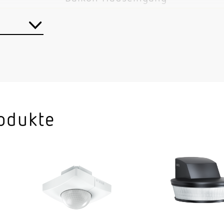
Wand
Aufputz
1,80 – 2,00 m
he
1,8 m
2,00 m
odukte
1,2 W
om (360°)
150 lm
3000 K
x
80-89
Ja, STEINEL LED-System