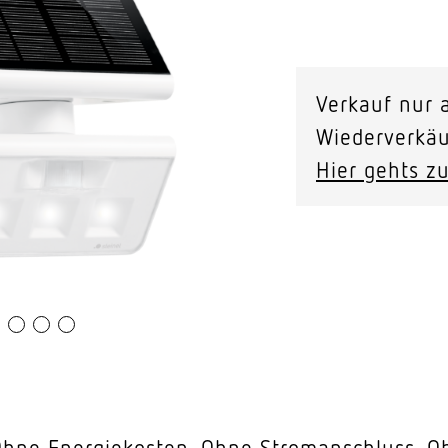
Video-Sensorik
XSolar
L-
nten
Verkauf nur a
S
Wiederverkäu
ONE
Hier gehts zu
weiss
Menge
. Ohne Energiekosten. Ohne Stromanschluss.