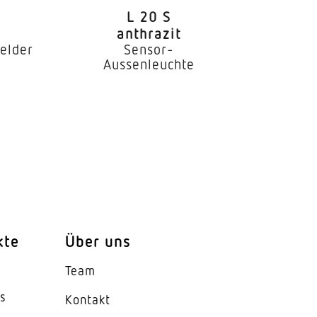
L 20 S
anthrazit
elder
Sensor-
Aussenleuchte
kte
Über uns
Team
es
Kontakt