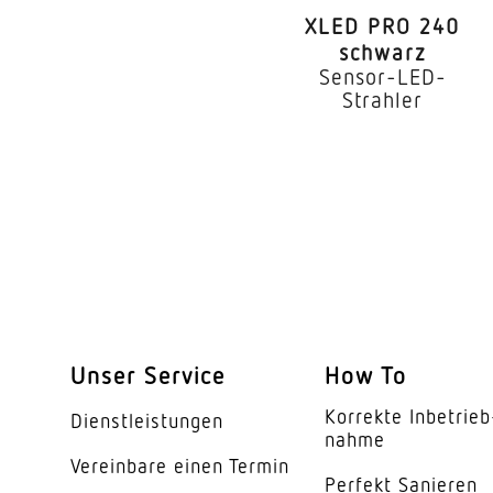
XLED PRO 240
Leuchtmittel
schwarz
Sensor-LED-
Lebensdauer LED (Ma
Strahler
Lichtstromrückgang
Sockel
LED Kühlsystem
Mit Bewegungsmeld
Unterkriechschutz
segmentweise Ausbl
Unser Service
How To
Korrekte Inbe­trieb
Elektronische Skalier
Dienst­leis­tungen
nahme
Vereinbare einen Termin
Mechanische Skalier
Perfekt Sanieren