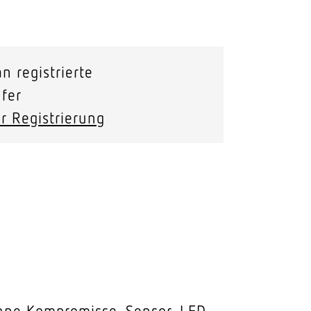
Stras­sen­leuchten
Wand­leuchten
n registrierte
fer
r Registrierung
 Ohne Kompromisse. Sensor-LED-