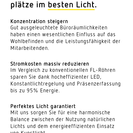
plätze im
besten Licht
.
Konzen­tration steigern
Gut ausge­leuchtete Büro­räum­lich­keiten
haben einen wesent­lichen Einfluss auf das
Wohl­be­finden und die Leis­tungs­fä­higkeit der
Mitarbeitenden.
Strom­kosten massiv reduzieren
Im Vergleich zu konven­tio­nellen FL-Röhren
sparen Sie dank hoch­ef­fi­zi­enter LED,
Konstant­licht­re­gelung und Präsen­zer­fassung
bis zu 95% Energie.
Perfektes Licht garantiert
Mit uns sorgen Sie für eine harmo­nische
Balance zwischen der Nutzung natür­lichen
Lichts und dem ener­gie­ef­fi­zi­enten Einsatz
von Kunstlicht.