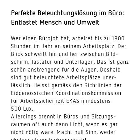
Perfekte Beleuch­tungs­lösung im Büro:
Entlastet Mensch und Umwelt
Wer einen Bürojob hat, arbeitet bis zu 1800
Stunden im Jahr an seinem Arbeits­platz. Der
Blick schweift hin und her zwischen Bild­
schirm, Tastatur und Unter­lagen. Das ist ganz
schön anstrengend für die Augen. Deshalb
sind gut beleuchtete Arbeits­plätze uner­
lässlich. Heisst gemäss den Richt­linien der
Eidge­nös­si­schen Koor­di­na­ti­ons­kom­mission
für Arbeits­si­cherheit EKAS mindestens
500 Lux.
Aller­dings brennt in Büros und Sitzungs­
räumen oft auch dann Licht, wenn es gar
nicht nötig wäre. Macht null Sinn, weder
ökolo­gisch noch ökonomisch!