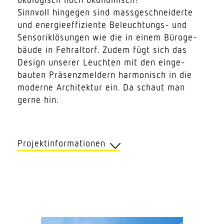
Sinnvoll hingegen sind mass­ge­schnei­derte
und ener­gie­ef­fi­ziente Beleuch­tungs- und
Senso­rik­lö­sungen wie die in einem Büro­ge­
bäude in Fehr­altorf. Zudem fügt sich das
Design unserer Leuchten mit den einge­
bauten Präsenz­meldern harmo­nisch in die
moderne Archi­tektur ein. Da schaut man
gerne hin.
Projektinformationen
Kunde
Heutschi Archi­tekten AG, Binz
Position
Büro­ge­bäude, Allm­end­strasse 38,
Fehraltorf