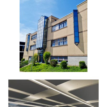
Anwendung
Büro­be­leuchtung
Unser Service
Beratung, Lieferung nevalux-Produkte,
Inbetriebnahme
Produkte
nevalux elani P3200 4K
Connect PD