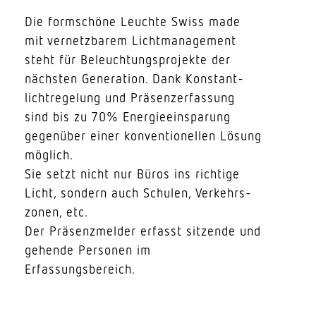
Die form­schöne Leuchte Swiss made
mit vernetz­barem Licht­management
steht für Beleuch­tungs­pro­jekte der
nächsten Gene­ration. Dank Konstant­
licht­re­gelung und Präsen­zer­fassung
sind bis zu 70% Ener­gie­ein­sparung
gegenüber einer konven­tio­nellen Lösung
möglich.
Sie setzt nicht nur Büros ins richtige
Licht, sondern auch Schulen, Verkehrs­
zonen, etc.
Der Präsenz­melder erfasst sitzende und
gehende Personen im
Erfassungsbereich.