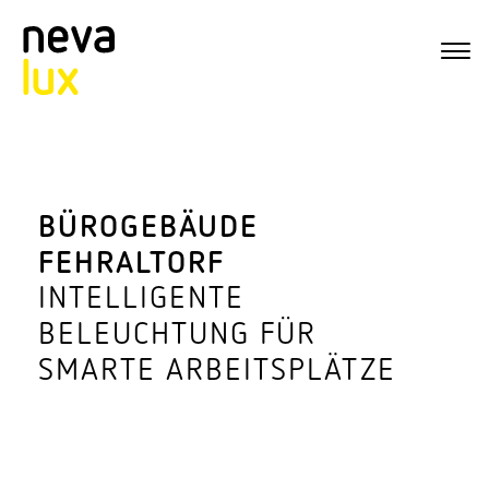
BÜRO­GE­BÄUDE
FEHRALTORF
INTEL­LI­GENTE
BELEUCHTUNG FÜR
SMARTE ARBEITSPLÄTZE