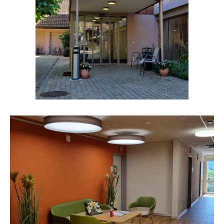
nevalux ayana connect C570 4K und
C850 4K
nevalux aluna connect P910 TW