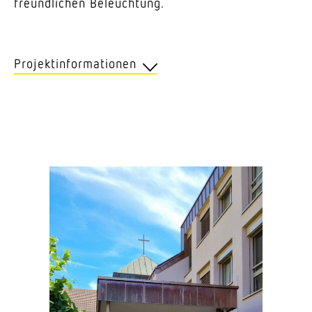
freund­lichen Beleuchtung.
Projektinformationen
Kunde
Altersheim Chrüzmatt, Hitzkirch
Position
Hitz­kirch
Anwendung
Verkehrs- und Begeg­nungszone innen
Unser Service
Konzept und Licht­planung in Zusam­men­
arbeit mit der Otto Fischer AG
Produkte