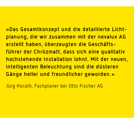
»Das Gesamt­konzept und die detail­lierte Licht­
planung, die wir zusammen mit der nevalux AG
erstellt haben, über­zeugten die Geschäfts­
führer der Chrüzmatt, dass sich eine quali­tativ
hoch­ste­hende Instal­lation lohnt. Mit der neuen,
intel­li­genten Beleuchtung sind die düsteren
Gänge heller und freund­licher geworden.«
Jürg Horath, Fach­planer bei Otto Fischer AG