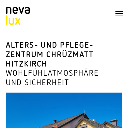
ALTERS- UND PFLE­GE­
ZENTRUM CHRÜZMATT
HITZKIRCH
WOHL­FÜHL­AT­MO­SPHÄRE
UND SICHERHEIT