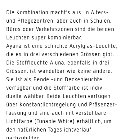
Die Kombi­nation macht’s aus. In Alters-
und Pfle­ge­zentren, aber auch in Schulen,
Büros oder Verkehrs­zonen sind die beiden
Leuchten super kombinierbar.
Ayana ist eine schlichte Acrylglas-Leuchte,
die es in drei verschie­denen Grössen gibt.
Die Stoff­leuchte Aluna, eben­falls in drei
Grössen, ist wandelbar wie keine andere.
Sie ist als Pendel-und Decken­leuchte
verfügbar und die Stoff­farbe ist indi­vi­
duelle wählbar. Beide Leuchten verfügen
über Konstant­licht­re­gelung und Präsen­zer­
fassung und sind auch mit verstell­barer
Licht­farbe (Tunable White) erhältlich, um
den natür­lichen Tages­licht­verlauf
nachzubilden.