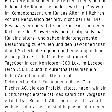
Für ältere und sehbe­hin­derte Menschen sind gut
beleuchtete Räume besonders wichtig. Das war
im Kompe­tenz­zentrum für das Alter in Hitz­kirch
vor der Reno­vation defi­nitiv nicht der Fall. Die
Geschäfts­leitung setzte sich zum Ziel, die neuen
Richt­linie der Schwei­ze­ri­schen Licht­ge­sell­schaft
für eine alters- und sehbe­hin­der­ten­ge­rechte
Beleuchtung zu erfüllen und den Bewoh­ne­rInnen
damit Sicherheit zu geben und eine ange­nehme
Atmo­sphäre zu schaffen. Heisst konkret:
Tagsüber in den Korri­doren 300 Lux, im Lese­be­
reich 750 Lux und in Aufent­halts­räumen ein
hoher Anteil an indi­rektem Licht.
Gefordert, getan! Zusammen mit der Otto
Fischer AG, die das Projekt leitete, haben wir ein
Licht­konzept erar­beitet, das sämt­liche Vorgaben
erfüllt. Das Resultat: Alle, die in der Chrüzmatt
wohnen oder arbeiten, sind happy mit der neuen,