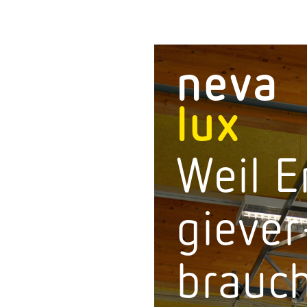
neva
lux
Weil E
gie­ver
brauc