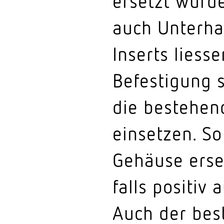
ersetzt wurde
auch Unter­ha
Inserts liess
Befes­tigung 
die bestehen
einsetzen. S
Gehäuse erse
falls positiv 
Auch der bes