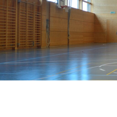
Wand­leuchten
System­kom­po­ne