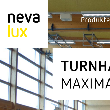
Vev
Produkt
Connected Li
Aussen­leuchten
Decken­leuchten
TURN­
Pendel­leuchten
MAXIMA
Sensorik
Steh­leuchten
Stras­sen­leuchte