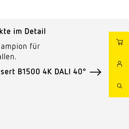
kte im Detail
hampion für
llen.
nsert B1500 4K DALI 40°