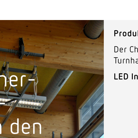
Produ
Der C
Turnha
ner­
LED I
­
h den