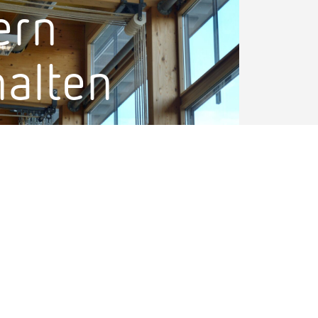
ern
halten