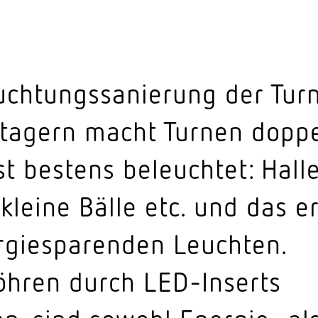
uch­tungs­sa­nierung der Tur
­tagern macht Turnen doppe
ist bestens beleuchtet: Hall
 kleine Bälle etc. und das e
­gie­spa­renden Leuchten.
Röhren durch LED-Inserts