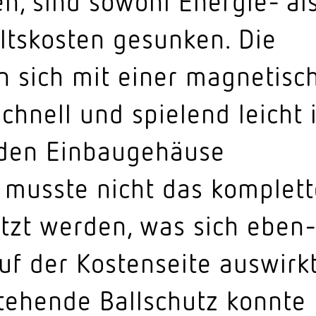
n, sind sowohl Energie- al
lts­kosten gesunken. Die
en sich mit einer magne­ti­sc
schnell und spielend leicht 
den Einbau­ge­häuse
o musste nicht das komplett
tzt werden, was sich eben­
auf der Kosten­seite auswirkt
tehende Ball­schutz konnte