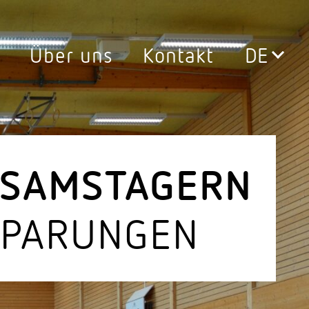
Über uns
Kontakt
Leuchten
0°
Aussen­leuchten
ssen
Decken­leuchten
 SAMSTAGERN
Down­lights
SPA­RUNGEN
LED Leuch­ten­ein­sätze
Pendel­leuchten
ersatz
Steh­leuchten