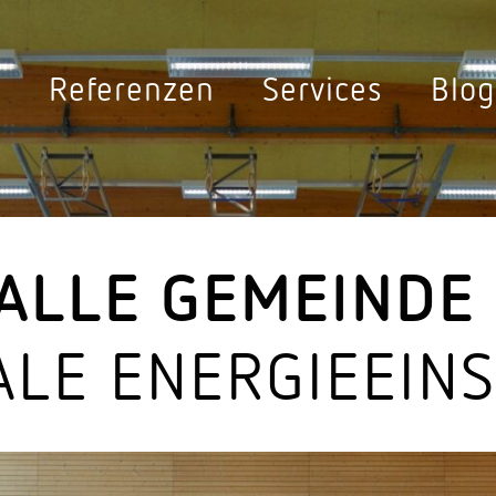
ey
e
Refe­renzen
Services
Blog
ghting
Sensor­leuchten
Sensorik
Sensor­leuchten Aussen
Bewe­gungs­melder 36
Sensor­leuchten Innen
Bewe­gungs­melder Au
HALLE GEMEINDE
Sensor­leuchten Solar
Multi­sen­sorik
LE ENER­GIE­EIN­
Sensor­leuchten Strassen
Präsenz­melder 360°
Sensorik für Gänge
n
Sensorik für Schalter