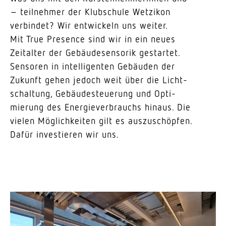
– teil­nehmer der Klub­schule Wetzikon
verbindet? Wir entwi­ckeln uns weiter.
Mit True Presence sind wir in ein neues
Zeit­alter der Gebäu­de­sen­sorik gestartet.
Sensoren in intel­li­genten Gebäuden der
Zukunft gehen jedoch weit über die Licht­
schaltung, Gebäu­de­steuerung und Opti­
mierung des Ener­gie­ver­brauchs hinaus. Die
vielen Möglich­keiten gilt es auszu­schöpfen.
Dafür inves­tieren wir uns.