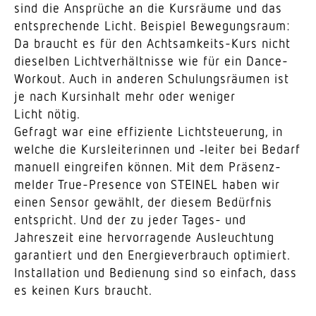
sind die Ansprüche an die Kurs­räume und das
entspre­chende Licht. Beispiel Bewe­gungsraum:
Da braucht es für den Acht­sam­keits-Kurs nicht
dieselben Licht­ver­hält­nisse wie für ein Dance-
Workout. Auch in anderen Schu­lungs­räumen ist
je nach Kurs­inhalt mehr oder weniger
Licht nötig.
Gefragt war eine effi­ziente Licht­steuerung, in
welche die Kurs­lei­te­rinnen und ‑leiter bei Bedarf
manuell eingreifen können. Mit dem Präsenz­
melder True-Presence von STEINEL haben wir
einen Sensor gewählt, der diesem Bedürfnis
entspricht. Und der zu jeder Tages- und
Jahreszeit eine hervor­ra­gende Ausleuchtung
garan­tiert und den Ener­gie­ver­brauch optimiert.
Instal­lation und Bedienung sind so einfach, dass
es keinen Kurs braucht.