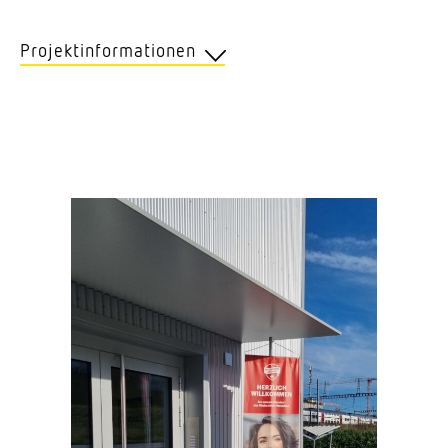
Projektinformationen
Kunde
Genos­sen­schaft Migros Ostschweiz
Position
Klub­schule Wetzikon
Anwendung
Bewe­gungs­melder
Unser Service
Beratung, Inbe­trieb­nahme, Support
Produkte
True Presence DALI‑2 APC
True Presence COM2