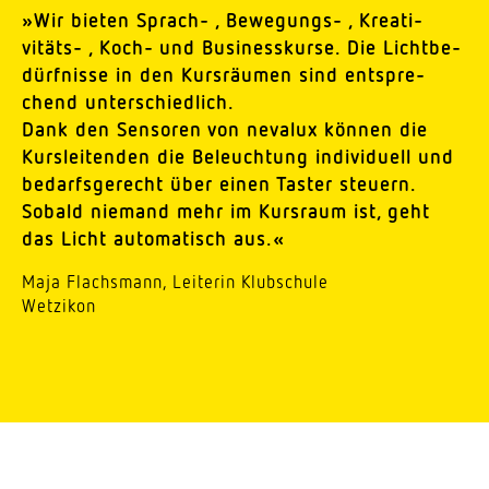
»Wir bieten Sprach- , Bewe­gungs- , Krea­ti­
vitäts- , Koch- und Busi­ness­kurse. Die Licht­be­
dürf­nisse in den Kurs­räumen sind entspre­
chend unterschiedlich.
Dank den Sensoren von nevalux können die
Kurs­lei­tenden die Beleuchtung indi­vi­duell und
bedarfs­ge­recht über einen Taster steuern.
Sobald niemand mehr im Kursraum ist, geht
das Licht auto­ma­tisch aus.«
Maja Flachsmann, Leiterin Klub­schule
Wetzikon