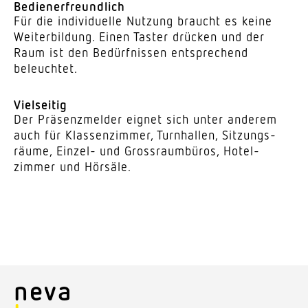
Bedie­ner­freundlich
Für die indi­vi­duelle Nutzung braucht es keine
Weiter­bildung. Einen Taster drücken und der
Raum ist den Bedürf­nissen entspre­chend
beleuchtet.
Viel­seitig
Der Präsenz­melder eignet sich unter anderem
auch für Klas­sen­zimmer, Turn­hallen, Sitzungs­
räume, Einzel- und Gross­raum­büros, Hotel­
zimmer und Hörsäle.
neva