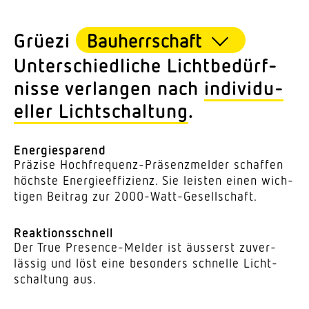
Grüezi
Unter­schied­liche Licht­be­dürf­
nisse verlangen nach
indi­vi­du­
eller Licht­schaltung
.
Ener­gie­sparend
Präzise Hoch­fre­quenz-Präsenz­melder schaffen
höchste Energie­effizienz. Sie leisten einen wich­
tigen Beitrag zur 2000-Watt-Gesellschaft.
Reak­ti­ons­schnell
Der True Presence-Melder ist äusserst zuver­
lässig und löst eine besonders schnelle Licht­
schaltung aus.