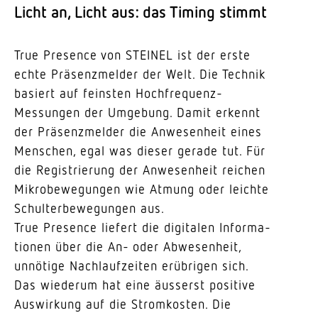
Licht an, Licht aus: das Timing stimmt
True Presence von STEINEL ist der erste
echte Präsenz­melder der Welt. Die Technik
basiert auf feinsten Hoch­fre­quenz-
Messungen der Umgebung. Damit erkennt
der Präsenz­melder die Anwe­senheit eines
Menschen, egal was dieser gerade tut. Für
die Regis­trierung der Anwe­senheit reichen
Mikro­be­we­gungen wie Atmung oder leichte
Schul­ter­be­we­gungen aus.
True Presence liefert die digi­talen Infor­ma­
tionen über die An- oder Abwe­senheit,
unnötige Nach­lauf­zeiten erüb­rigen sich.
Das wiederum hat eine äusserst positive
Auswirkung auf die Strom­kosten. Die