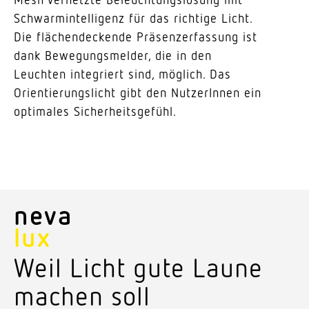
Schwarm­in­tel­ligenz für das richtige Licht.
Die flächen­de­ckende Präsen­zer­fassung ist
dank Bewe­gungs­melder, die in den
Leuchten inte­griert sind, möglich. Das
Orien­tie­rungs­licht gibt den Nutze­rInnen ein
opti­males Sicherheitsgefühl.
neva
lux
Weil Licht gute Laune
machen soll