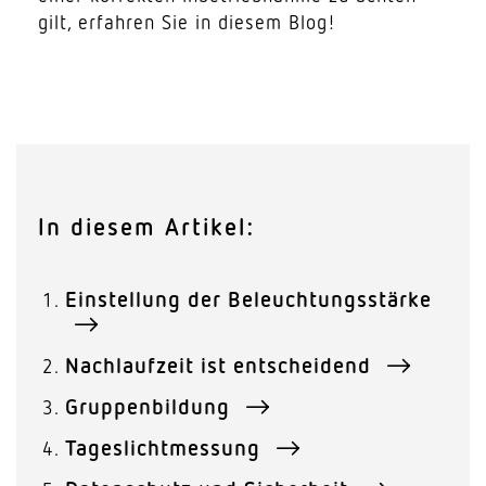
der Beleuch­tungs­stärke und der
gilt, erfahren Sie in diesem Blog!
Nachlaufzeit.
3. Kleine Licht­gruppen bedeuten
grösst­mög­liche Energieeinsparungen.
4. Netz­werke und Clouds: Auch das
gehört zur Inbe­trieb­nahme. Deshalb
muss Daten­schutz ein Thema sein.
In diesem Artikel:
Einstellung der Beleuchtungsstärke
Nachlaufzeit ist entscheidend
Gruppenbildung
Tageslichtmessung