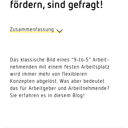
fördern, sind gefragt!
Zusammenfassung
Diese Punkte sind entscheidend
Das klas­sische Bild eines “9‑to‑5” Arbeit­
1. Flexible Arbeits­mo­delle sind in der
neh­menden mit einem festen Arbeits­platz
heutigen dyna­mi­schen Arbeitswelt
wird immer mehr von flexi­bleren
nicht mehr wegzu­denken und
Konzepten abgelöst. Was aber bedeutet
zeichnen ein modernes Unter­nehmen
das für Arbeit­geber und Arbeit­neh­mende?
aus.
Sie erfahren es in diesem Blog!
2. Die Verein­barkeit von Beruf und
Privat­leben steht im Mittelpunkt.
3. Flexibles Arbeiten steigert die
Gesundheit und Lebens­qua­lität der