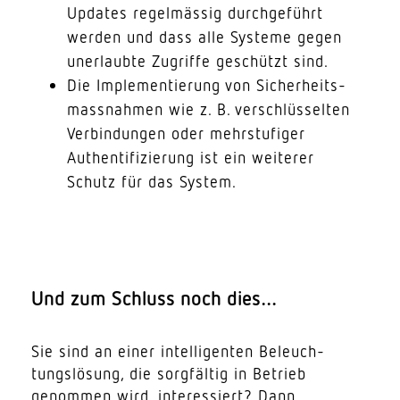
Updates regel­mässig durch­ge­führt
werden und dass alle Systeme gegen
uner­laubte Zugriffe geschützt sind.
Die Imple­men­tierung von Sicher­heits­
mass­nahmen wie z. B. verschlüs­selten
Verbin­dungen oder mehr­stu­figer
Authen­ti­fi­zierung ist ein weiterer
Schutz für das System.
Und zum Schluss noch dies…
Sie sind an einer intel­li­genten Beleuch­
tungs­lösung, die sorg­fältig in Betrieb
genommen wird, inter­es­siert? Dann