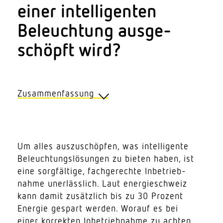
einer intel­li­genten
Beleuchtung ausge­
schöpft wird?
Zusammenfassung
Diese Schritte sind zentral:
Um alles auszu­schöpfen, was intel­li­gente
1. Nur wenn eine intel­li­gente Beleuch­
Beleuch­tungs­lö­sungen zu bieten haben, ist
tungs­lösung korrekt in Betrieb
eine sorg­fältige, fach­ge­rechte Inbe­trieb­
genommen wird, kann das ganze
nahme uner­lässlich. Laut ener­gie­schweiz
Ener­gie­spar­po­tenzial ausge­schöpft
kann damit zusätzlich bis zu 30 Prozent
werden.
Energie gespart werden. Worauf es bei
2. Weniger ist oft mehr! Das gilt bei
einer korrekten Inbe­trieb­nahme zu achten