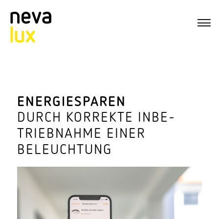
ENER­GIE­SPAREN
DURCH KORREKTE INBE­
TRIEB­NAHME EINER
BELEUCHTUNG