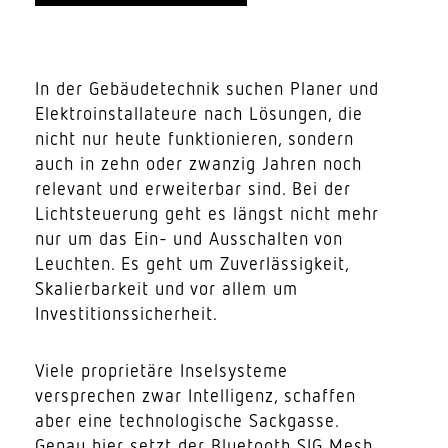
In der Gebäu­de­technik suchen Planer und
Elek­tro­in­stal­la­teure nach Lösungen, die
nicht nur heute funk­tio­nieren, sondern
auch in zehn oder zwanzig Jahren noch
relevant und erwei­terbar sind. Bei der
Licht­steuerung geht es längst nicht mehr
nur um das Ein- und Ausschalten von
Leuchten. Es geht um Zuver­läs­sigkeit,
Skalier­barkeit und vor allem um
Investitionssicherheit.
Viele proprietäre Insel­systeme
versprechen zwar Intel­ligenz, schaffen
aber eine tech­no­lo­gische Sack­gasse.
Genau hier setzt der Blue­tooth SIG Mesh