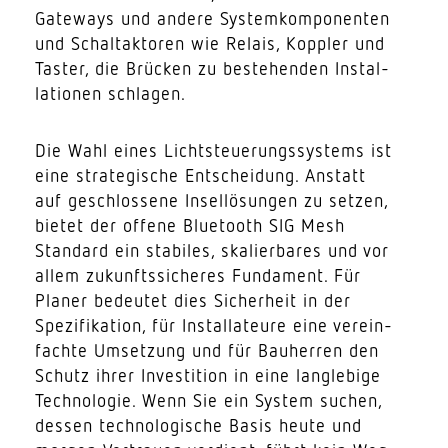
Gateways und andere System­kom­po­nenten
und Schal­taktoren wie Relais, Koppler und
Taster, die Brücken zu bestehenden Instal­
la­tionen schlagen.
Die Wahl eines Licht­steue­rungs­systems ist
eine stra­te­gische Entscheidung. Anstatt
auf geschlossene Insel­lö­sungen zu setzen,
bietet der offene Blue­tooth SIG Mesh
Standard ein stabiles, skalier­bares und vor
allem zukunfts­si­cheres Fundament. Für
Planer bedeutet dies Sicherheit in der
Spezi­fi­kation, für Instal­la­teure eine verein­
fachte Umsetzung und für Bauherren den
Schutz ihrer Inves­tition in eine lang­lebige
Tech­no­logie. Wenn Sie ein System suchen,
dessen tech­no­lo­gische Basis heute und