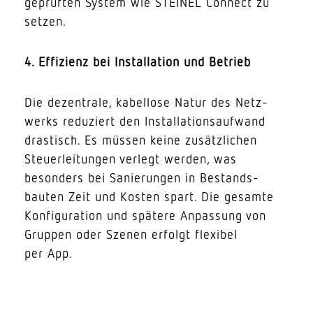
geprüften System wie STEINEL Connect zu
setzen.
4. Effi­zienz bei Instal­lation und Betrieb
Die dezen­trale, kabellose Natur des Netz­
werks redu­ziert den Instal­la­ti­ons­aufwand
dras­tisch. Es müssen keine zusätz­lichen
Steu­er­lei­tungen verlegt werden, was
besonders bei Sanie­rungen in Bestands­
bauten Zeit und Kosten spart. Die gesamte
Konfi­gu­ration und spätere Anpassung von
Gruppen oder Szenen erfolgt flexibel
per App.