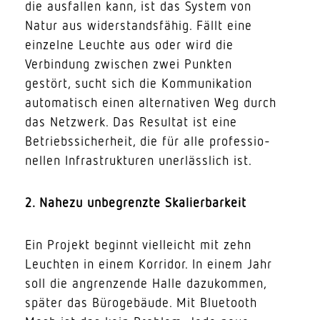
die ausfallen kann, ist das System von
Natur aus wider­stands­fähig. Fällt eine
einzelne Leuchte aus oder wird die
Verbindung zwischen zwei Punkten
gestört, sucht sich die Kommu­ni­kation
auto­ma­tisch einen alter­na­tiven Weg durch
das Netzwerk. Das Resultat ist eine
Betriebs­si­cherheit, die für alle profes­sio­
nellen Infra­struk­turen uner­lässlich ist.
2. Nahezu unbe­grenzte Skalierbarkeit
Ein Projekt beginnt viel­leicht mit zehn
Leuchten in einem Korridor. In einem Jahr
soll die angren­zende Halle dazu­kommen,
später das Büro­ge­bäude. Mit Blue­tooth