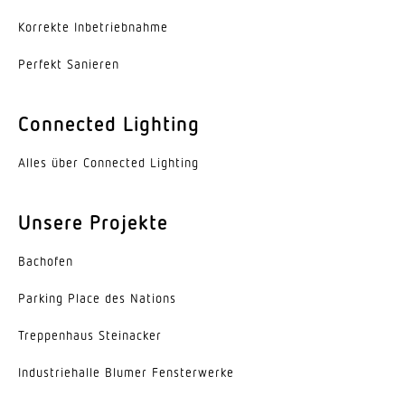
Korrekte Inbe­trieb­nahme
Umgebungstemperatur
-20...45 °C
Perfekt Sanieren
Werkstoff des Gehäuses
Connected Lighting
Stahl
Farbe
Alles über Connected Lighting
weiss
Unsere Projekte
Werkstoff der Abdeckung
Acrylglas opal
Bachofen
Ausstrahlungswinkel
Parking Place des Nations
105°
Trep­penhaus Steinacker
Entblendungswert
Indus­trie­halle Blumer Fensterwerke
UGR < 22