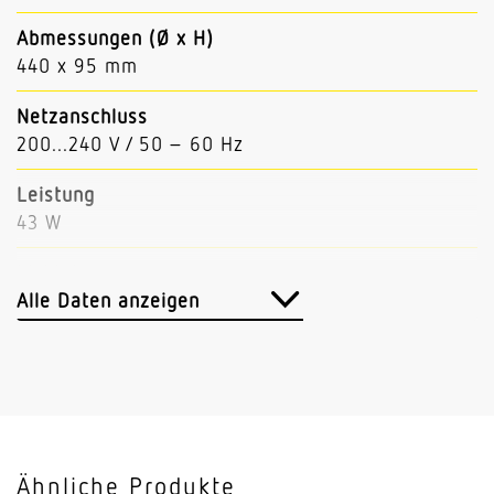
Abmessungen (Ø x H)
440 x 95 mm
Netzanschluss
200...240 V / 50 – 60 Hz
Leistung
43 W
Lichtstrom
5200 lm (Down 4470, Up 730)
Alle Daten anzeigen
Leuchtenlichtausbeute
122 lm/W
Mit Bewegungsmelder
Nein
Ähnliche Produkte