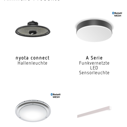
Mit Lichtsensor
Nein
Mit Notlicht
Nein
Dimmung DALI
Ja
nyota connect
A Serie
Hallenleuchte
Funkvernetzte
Direkt-/Indirektanteile separat regelbar
LED
Nein
Sensorleuchte
Farbtemperatur
3000...5600 K
Farbabweichung LED
SDCM3
Farbwiedergabeindex CRI