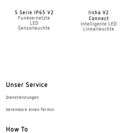
80-89
S Serie IP65 V2
lisha V2
Funkvernetzte
Art der Verdrahtung
Connect
LED
Intelligente LED
geeignet für Durchgangsverdrahtung
Sensorleuchte
Linearleuchte
Leuchtmittel
LED
Austauschbares Betriebsgerät
Ja
Lebensdauer LED (25 °C)
Unser Service
70000 h
Dienst­leis­tungen
Schutzart
IP20
Vereinbare einen Termin
Schutzklasse
How To
I