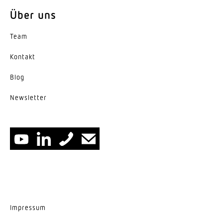
Energieeffizienzklasse
Über uns
E
Team
Herstellergarantie
5 Jahre
Kontakt
Blog
News­letter
Impressum