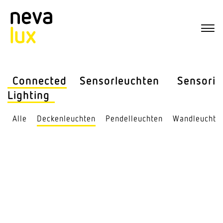
Connected
Sensor­leuchten
Sensorik
Lighting
Alle
Decken­leuchten
Pendel­leuchten
Wand­leuchte