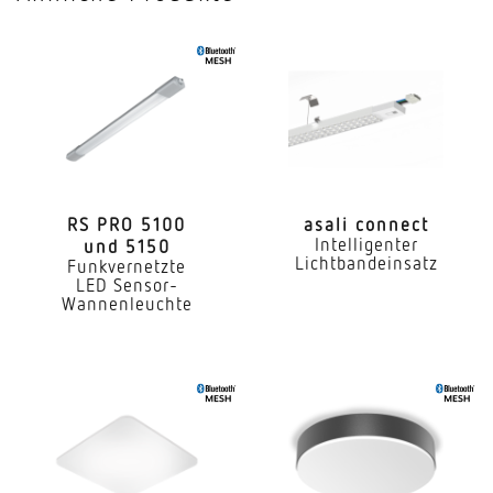
Mit Bewegungsmelder
Nein
Mit Lichtsensor
Nein
Mit Notlicht
Nein
RS PRO 5100
asali connect
Intelligenter
und 5150
Dimmung DALI
Lichtbandeinsatz
Funkvernetzte
Ja
LED Sensor-
Wannenleuchte
Direkt-/Indirektanteile separat regelbar
Nein
Farbtemperatur
3000 K
Farbabweichung LED