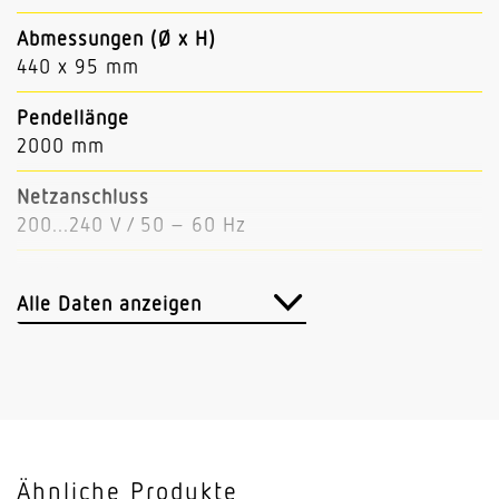
Abmessungen (Ø x H)
440 x 95 mm
Pendellänge
2000 mm
Netzanschluss
200...240 V / 50 – 60 Hz
Leistung
43 W
Alle Daten anzeigen
Lichtstrom
5200 lm (Down 4470, Up 730)
Leuchtenlichtausbeute
121 lm/W
Ähnliche Produkte