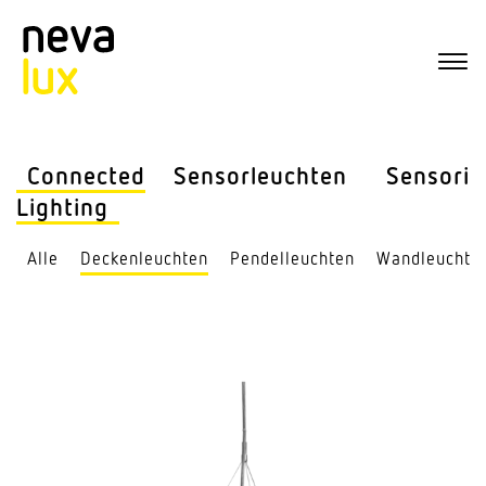
Connected
Sensor­leuchten
Sensorik
Lighting
Alle
Decken­leuchten
Pendel­leuchten
Wand­leuchte