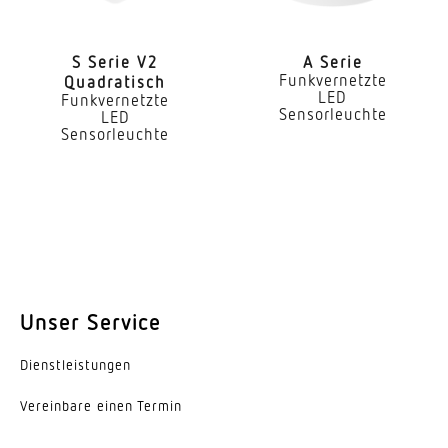
SDCM3
Farbwiedergabeindex CRI
S Serie V2
A Serie
Funkvernetzte
Quadratisch
80-89
LED
Funkvernetzte
Sensorleuchte
LED
Art der Verdrahtung
Sensorleuchte
geeignet für Durchgangsverdrahtung
Leuchtmittel
LED
Austauschbares Betriebsgerät
Ja
Unser Service
Lebensdauer LED (25 °C)
Dienst­leis­tungen
70000 h
Vereinbare einen Termin
Schutzart
IP20