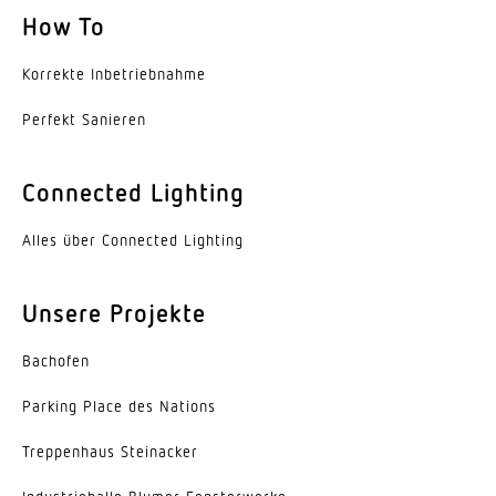
How To
Schutzklasse
I
Korrekte Inbe­trieb­nahme
Perfekt Sanieren
Umgebungstemperatur
-20...45 °C
Connected Lighting
Werkstoff des Gehäuses
Stahl
Alles über Connected Lighting
Farbe
weiss
Unsere Projekte
Werkstoff der Abdeckung
Bachofen
Acrylglas opal
Parking Place des Nations
Ausstrahlungswinkel
Trep­penhaus Steinacker
105°