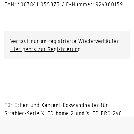
EAN: 4007841 055875
E-Nummer: 924360159
Eckwandhalter
XLED
home
Verkauf nur an registrierte Wiederverkäufer
2/
Hier gehts zur Registrierung
PRO
240
schwarz
Menge
Für Ecken und Kanten! Eckwandhalter für
Strahler-Serie XLED home 2 und XLED PRO 240.