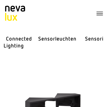
Connected
Sensor­leuchten
Sensorik
Lighting