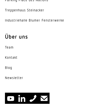
Trep­penhaus Steinacker
Indus­trie­halle Blumer Fensterwerke
Über uns
Team
Kontakt
Blog
News­letter