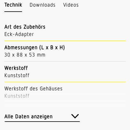
Technik
Downloads
Videos
Art des Zubehörs
Eck-Adapter
Abmessungen (L x B x H)
30 x 88 x 53 mm
Werkstoff
Kunststoff
Werkstoff des Gehäuses
Kunststoff
Farbe
Schwarz
Alle Daten anzeigen
Herstellergarantie