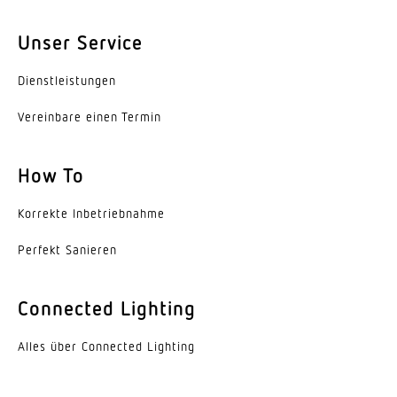
Lebensdauer LED (25 °C)
Unser Service
50000 h
Dienst­leis­tungen
Schutzart
IP20
Vereinbare einen Termin
Schutzklasse
How To
I
Korrekte Inbe­trieb­nahme
Umgebungstemperatur
-20...45 °C
Perfekt Sanieren
Werkstoff des Gehäuses
Aluminium
Connected Lighting
Farbe
Alles über Connected Lighting
Aluminium