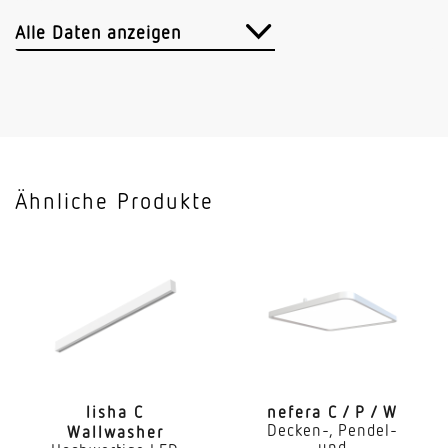
Lichtstrom
4200 lm
Alle Daten anzeigen
Leuchtenlichtausbeute
112 lm/W
Mit Bewegungsmelder
Nein
Ähnliche Produkte
Mit Lichtsensor
Nein
Mit Notlicht
Nein
Dimmung DALI
Ja
lisha C
nefera C / P / W
Decken-, Pendel-
Wallwasher
Farbtemperatur
und