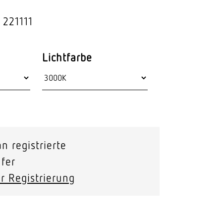
Stras­sen­leuchten
 221111
Wand­leuchten
Lichtfarbe
n registrierte
fer
r Registrierung