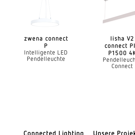
ile separat regelbar
Ja
3000 K
SDCM3
zwena connect
lisha V2
 CRI
80-89
P
connect P
Intelligente LED
P1500 4
ndkonfiguration
Ja
Pendelleuchte
Pendelleuc
Connect
geeignet für 
LED
iebsgerät
Ja
 °C)
70000 h
IP20
Connected Lighting
Unsere Proje