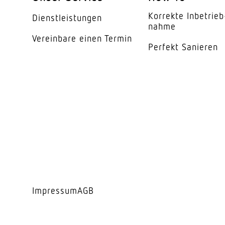
Schutzklasse
Korrekte Inbe­trieb
Dienst­leis­tungen
Umgebungstemperat
nahme
Vereinbare einen Termin
Werkstoff des Gehäu
Perfekt Sanieren
Farbe
Werkstoff der Abdec
Ausstrahlungswinkel
Entblendungswert
Energieeffizienzklas
Herstellergarantie
Impressum
AGB