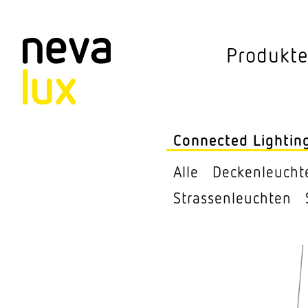
Vev
Produkt
Connected Li
Aussen­leuchten
Connected Lightin
Decken­leuchten
Alle
Decken­leucht
Pendel­leuchten
Stras­sen­leuchten
Sensorik
Steh­leuchten
Stras­sen­leuchte