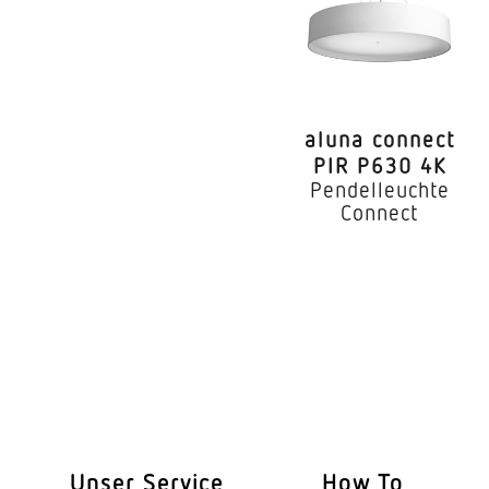
Direkt-/Indirektante
Farbtemperatur
Farbabweichung LED
aluna connect
Farbwiedergabeindex
PIR P630 4K
Pendelleuchte
Geeignet für Lichtba
Connect
Art der Verdrahtung
Leuchtmittel
Austauschbares Betr
Lebensdauer LED (25
Schutzart
Unser Service
How To