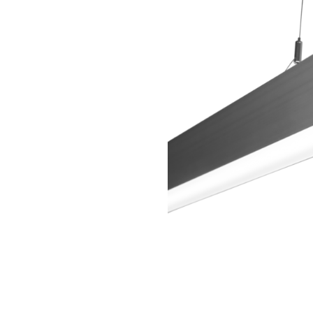
Wand­leuchten
System­kom­po­ne