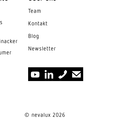
Team
es
Kontakt
Blog
inacker
News­letter
lumer
 115°
© nevalux 2026