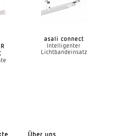
asali connect
Intelligenter
IR
Lichtbandeinsatz
K
hte
Durchgangsverdrahtung
kte
Über uns