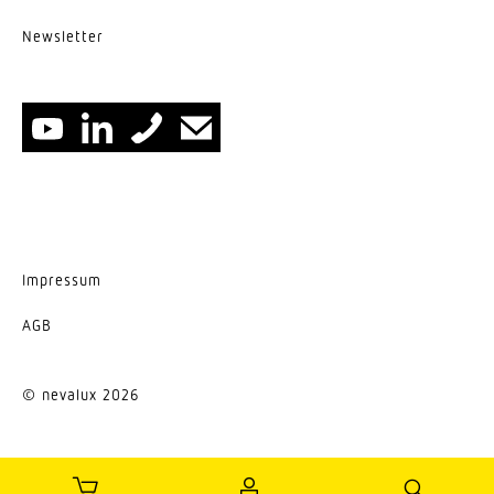
UGR < 22
News­letter
Energieeffizienzklasse
D
Herstellergarantie
5 Jahre
Impressum
AGB
© nevalux 2026