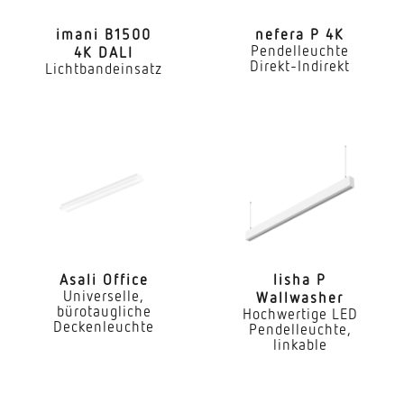
Ja
imani B1500
nefera P 4K
Pendelleuchte
4K DALI
Mit Notlicht
Direkt-Indirekt
Lichtbandeinsatz
Nein
Dimmung DALI
Ja
Direkt-/Indirektanteile separat regelbar
Ja
Farbtemperatur
4000 K
Asali Office
lisha P
Universelle,
Wallwasher
Farbabweichung LED
bürotaugliche
Hochwertige LED
Deckenleuchte
Pendelleuchte,
SDCM3
linkable
Farbwiedergabeindex CRI
80-89