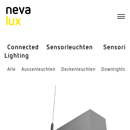
Connected
Sensor­leuchten
Sensorik
Lighting
Alle
Aussen­leuchten
Decken­leuchten
Down­lights