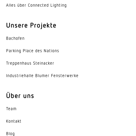
Schutzklasse
Alles über Connected Lighting
I
Unsere Projekte
Umgebungstemperatur
-20...45 °C
Bachofen
Werkstoff des Gehäuses
Parking Place des Nations
Aluminium
Trep­penhaus Steinacker
Farbe
Indus­trie­halle Blumer Fensterwerke
Aluminium
Werkstoff der Abdeckung
Über uns
Acrylglas opal
Team
Ausstrahlungswinkel
Down 105°, Up 115°
Kontakt
Entblendungswert
Blog