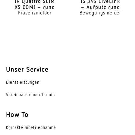
IR Quattro SLIM
IS 345 LiveLink
XS COM1 – rund
– Aufputz rund
Präsenzmelder
Bewegungsmelder
Unser Service
Dienst­leis­tungen
Vereinbare einen Termin
How To
Korrekte Inbe­trieb­nahme