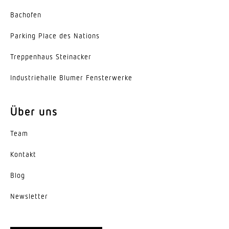
Bachofen
Parking Place des Nations
Trep­penhaus Steinacker
Indus­trie­halle Blumer Fensterwerke
Über uns
Team
Kontakt
Blog
News­letter