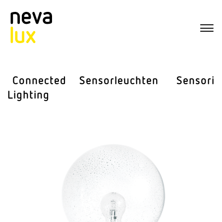
Connected
Sensor­leuchten
Sensorik
Lighting