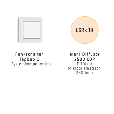
Funk­schalter
elani Diffusor
TapDuo C
2500 CDP
Systemkomponenten
Diffusor
Mikroprismatisch
2500mm