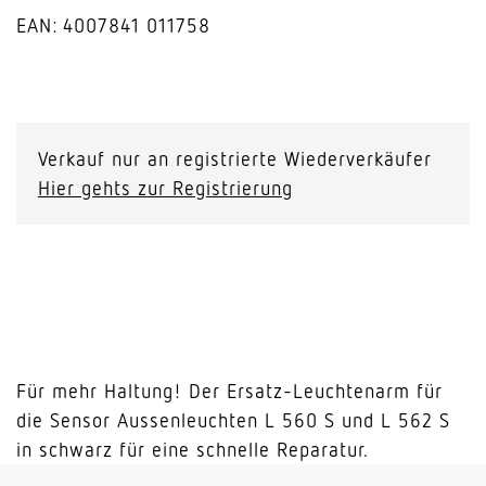
EAN: 4007841 011758
Ersatz-
Leuchtenarm
L
Verkauf nur an registrierte Wiederverkäufer
560
Hier gehts zur Registrierung
S
/
L
562
S
schwarz
Menge
Für mehr Haltung! Der Ersatz-Leuchtenarm für
die Sensor Aussenleuchten L 560 S und L 562 S
in schwarz für eine schnelle Reparatur.