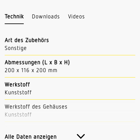
Technik
Downloads
Videos
Art des Zubehörs
Sonstige
Abmessungen (L x B x H)
200 x 116 x 200 mm
Werkstoff
Kunststoff
Werkstoff des Gehäuses
Kunststoff
Farbe
Schwarz
Alle Daten anzeigen