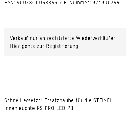
EAN: 4007841 063849
E-Nummer: 924900749
Ersatzhaube
für
RS
Verkauf nur an registrierte Wiederverkäufer
PRO
Hier gehts zur Registrierung
LED
P3
Menge
Schnell ersetzt! Ersatzhaube für die STEINEL
Innenleuchte RS PRO LED P3.