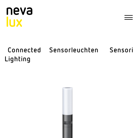
Connected
Sensor­leuchten
Sensorik
Lighting