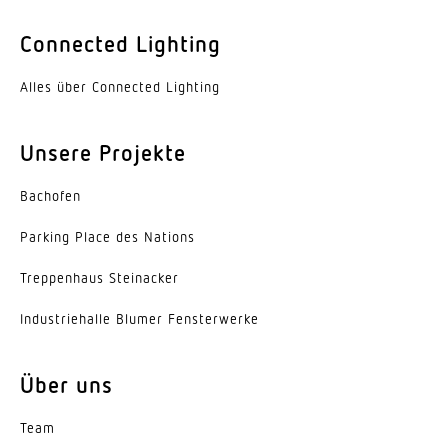
Elektronische Skalierbarkeit
Nein
Connected Lighting
Mechanische Skalierbarkeit
Alles über Connected Lighting
Ja
Reichweite Radial
Unsere Projekte
r = 6 m (57 m²)
Bachofen
Reichweite Tangential
Parking Place des Nations
r = 8 m (101 m²)
Trep­penhaus Steinacker
Dämmerungsschalter
Ja
Indus­trie­halle Blumer Fensterwerke
Dämmerungseinstellung
Über uns
10 – 2000 lx
Dämmerungseinstellung Teach
Team