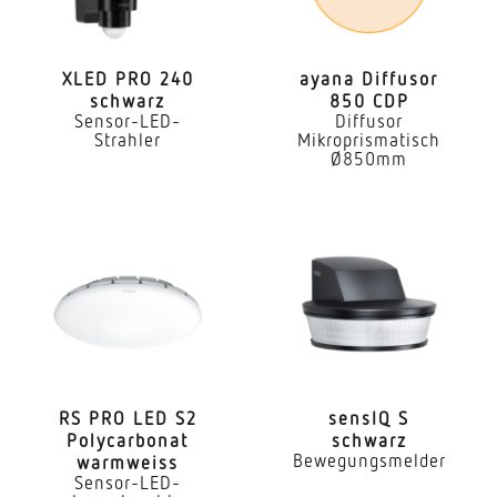
Sonstige
Leistung
8,7 W
XLED PRO 240
ayana Diffusor
schwarz
850 CDP
Sensor-LED-
Diffusor
Effizienz
Strahler
Mikroprismatisch
66 lm/W
Ø850mm
gemessener Lichtstrom (360°)
575 lm
Farbtemperatur
3000 K
Farbwiedergabeindex
= 80
RS PRO LED S2
sensIQ S
Poly­car­bonat
schwarz
Mit Leuchtmittel
Bewegungsmelder
warmweiss
Ja, LED-Leuchtmittel
Sensor-LED-