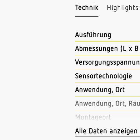
Technik
Highlights
Ausführung
Abmessungen (L x B 
Versorgungsspannun
Sensortechnologie
Anwendung, Ort
Anwendung, Ort, Ra
Montageort
Montageart
Alle Daten anzeigen