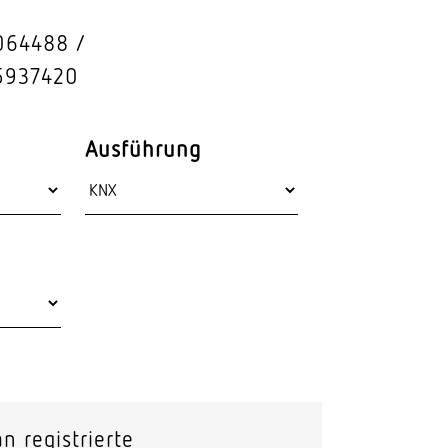
Stras­sen­leuchten
064488
Wand­leuchten
5937420
Ausführung
n registrierte