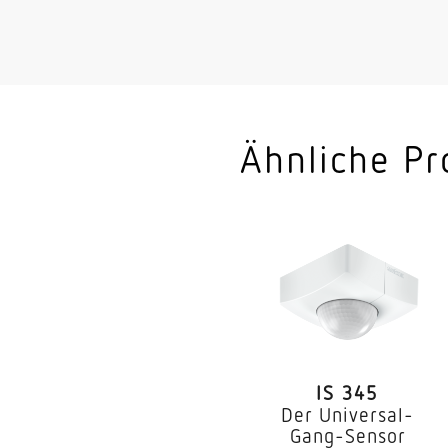
HF-Technik
Elektronische Skalier
Mechanische Skalier
Montagehöhe
Ähnliche Pr
optimale Montagehö
Erfassung
Erfassungswinkel
Öffnungswinkel
Unterkriechschutz
IS 345
segmentweise Ausbl
Der Universal-
Gang-Sensor