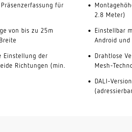
e Präsenzerfassung für
Montagehöhe
2.8 Meter)
ge von bis zu 25m
Einstellbar 
Breite
Android und
e Einstellung der
Drahtlose V
beide Richtungen (min.
Mesh-Techno
DALI-Versio
(adressierba