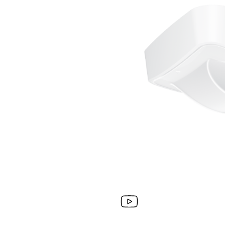
Wand­leuchten
System­kom­po­ne