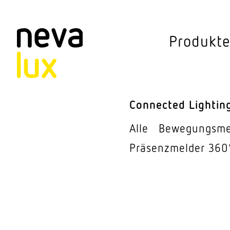
Vev
Produkt
Connected Li
Aussen­leuchten
Connected Lightin
Decken­leuchten
Alle
Bewe­gungs­m
Pendel­leuchten
Präsenz­melder 360
Sensorik
Steh­leuchten
Stras­sen­leuchte