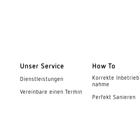
Reichweite Radial
Reichweite Tangentia
Dämmerungseinstell
Dämmerungseinstell
Zeiteinstellung
Unser Service
How To
Konstantlichtregelu
Korrekte Inbe­trieb
Dienst­leis­tungen
Grundlichtfunktion
nahme
Vereinbare einen Termin
Perfekt Sanieren
KNX-Funktionen