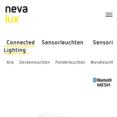
Connected
Sensor­leuchten
Sensorik
Lighting
Alle
Decken­leuchten
Pendel­leuchten
Wand­leuchte