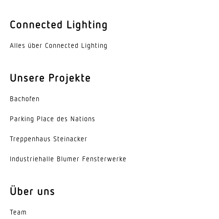
Öffnungswinkel
160 °
Connected Lighting
Unterkriechschutz
Alles über Connected Lighting
Ja
segmentweise Ausblendung
Unsere Projekte
Nein
Bachofen
Elektronische Skalierbarkeit
Ja
Parking Place des Nations
Trep­penhaus Steinacker
Mechanische Skalierbarkeit
Nein
Indus­trie­halle Blumer Fensterwerke
Reichweite Radial
25 x 3 m (75 m²)
Über uns
Reichweite Tangential
Team