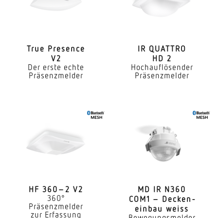
Ja
Vernetzung via
Bluetooth Mesh
True Presence
IR QUATTRO
V2
HD 2
Anwendung, Ort
Der erste echte
Hochauflösender
Innenbereich
Präsenzmelder
Präsenzmelder
Anwendung, Raum
Innenbereich Flur / Gang
Montageort
Decke
Montageart
Unterputz
HF 360–2 V2
MD IR N360
Montagehöhe
360°
COM1 – Decken­
Präsenzmelder
einbau weiss
2 – 4 m
zur Erfassung
Bewegungsmelder