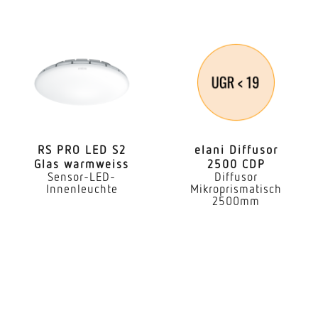
Montagehöhe
1,20 – 2,20 m
optimale Montagehöhe
1,2 m
Erfassung
ggf. durch Glas, Holz und Leichtbauwände
RS PRO LED S2
elani Diffusor
Glas warmweiss
2500 CDP
Erfassungswinkel
Sensor-LED-
Diffusor
Innenleuchte
Mikroprismatisch
180 °
2500mm
Unterkriechschutz
Ja
Reichweite Radial
r = 8 m (101 m²)