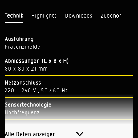
Technik
Highlights
Downloads
Zubehör
Ausführung
Präsenzmelder
Abmessungen (L x B x H)
80 x 80 x 21 mm
Netzanschluss
220 – 240 V , 50 / 60 Hz
Sensortechnologie
Hochfrequenz
Anwendung, Ort
Innenbereich
Alle Daten anzeigen