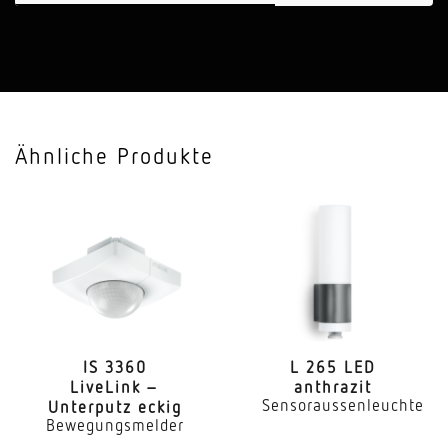
Anwendung, Ort, Raum
Einzelbüro, Flur, Gang, Nebenraum, Treppenhaus,
WC, Waschraum, Funktionsraum
Montageort
Ähnliche Produkte
Wand
Montageart
Unterputz
HF-Technik
5,8 GHz
Elektronische Skalierbarkeit
Ja
IS 3360
L 265 LED
LiveLink –
anthrazit
Sensoraussenleuchte
Unterputz eckig
Mechanische Skalierbarkeit
Bewegungsmelder
Nein