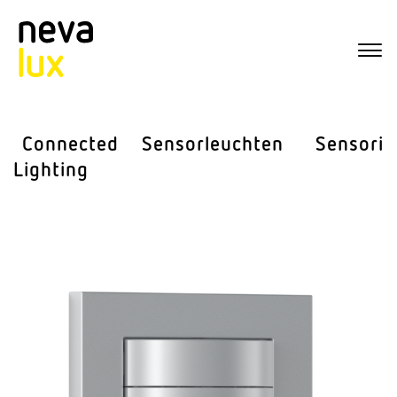
Connected
Sensor­leuchten
Sensorik
Lighting