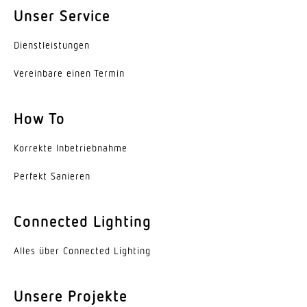
Reichweite Tangential
Unser Service
r = 8 m (101 m²)
Dienst­leis­tungen
Dämmerungseinstellung Teach
Vereinbare einen Termin
Ja
Dämmerungseinstellung
How To
10 – 1000 lx
Korrekte Inbe­trieb­nahme
Zeiteinstellung
30 s – 30 Min.
Perfekt Sanieren
Schaltausgang 1, Ohmsch
Connected Lighting
2000 W
Alles über Connected Lighting
Schaltausgang 1, Anzahl LED/Leuchtstofflampen
8 stk.
Unsere Projekte
Konstantlichtregelung