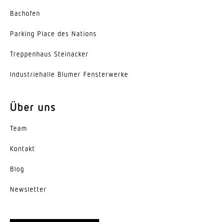
Nein
Bachofen
Grundlichtfunktion
Parking Place des Nations
Nein
Trep­penhaus Steinacker
Mit Fernbedienung
Indus­trie­halle Blumer Fensterwerke
Nein
Vernetzung
Über uns
Ja
Team
Schutzart
IP20
Kontakt
Blog
Werkstoff
Kunststoff
News­letter
Umgebungstemperatur
0 – 40 °C