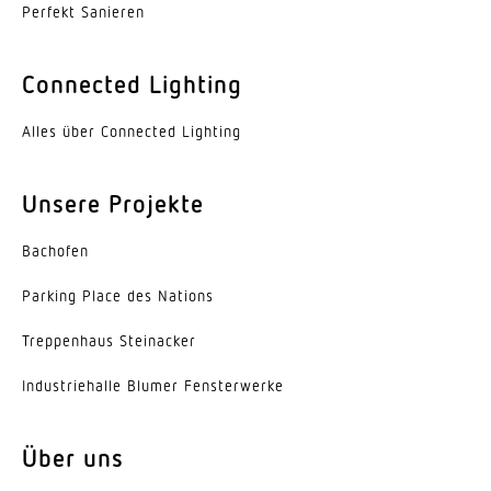
Perfekt Sanieren
ggf. durch Glas, Holz und Leichtbauwände
Erfassungswinkel
Connected Lighting
360 °
Alles über Connected Lighting
Öffnungswinkel
140 °
Unsere Projekte
Unterkriechschutz
Bachofen
Ja
Parking Place des Nations
segmentweise Ausblendung
Nein
Trep­penhaus Steinacker
Elektronische Skalierbarkeit
Indus­trie­halle Blumer Fensterwerke
Ja
Über uns
Mechanische Skalierbarkeit