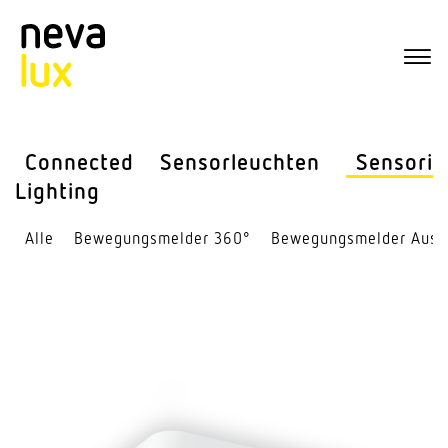
Connected
Sensor­leuchten
Sensorik
Lighting
Alle
Bewe­gungs­melder 360°
Bewe­gungs­melder Auss