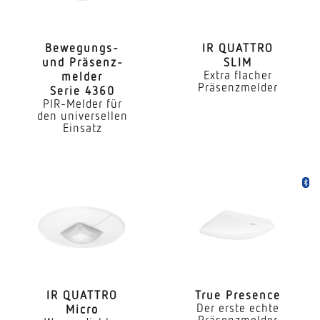
Art der Vernetzung
Master/Master Master/Slave
Bewe­gungs-
IR QUATTRO
und Präsenz­
SLIM
Vernetzung via
Extra flacher
melder
Bluetooth
Präsenzmelder
Serie 4360
PIR-Melder für
Anwendung, Ort
den universellen
Einsatz
Innenbereich
Anwendung, Raum
Funktionsraum / Nebenraum Teeküche
Treppenhaus WC / Waschraum Innenbereich
Montageort
Decke
Montageart
IR QUATTRO
True Presence
Unterputz
Der erste echte
Micro
Präsenzmelder