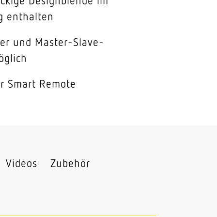
ckige Designblende im
g enthalten
er und Master-Slave-
öglich
er Smart Remote
Videos
Zubehör