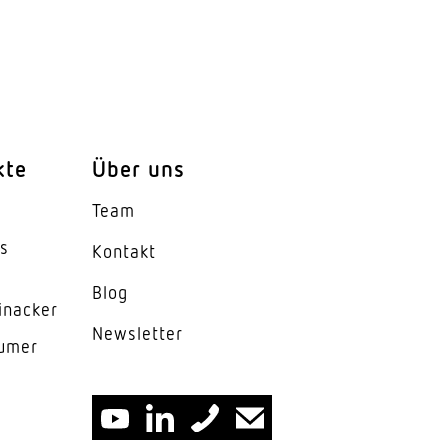
nd hexagonaler Fresnel-
kte
Über uns
Team
)
es
Kontakt
)
Blog
inacker
)
News­letter
lumer
en