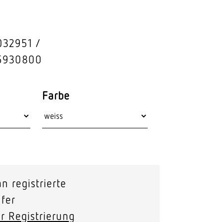
Stras­sen­leuchten
Wand­leuchten
032951
5930800
Farbe
n registrierte
fer
r Registrierung