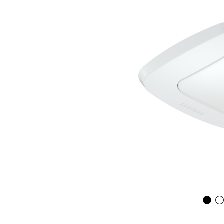
Wand­leuchten
System­kom­po­ne