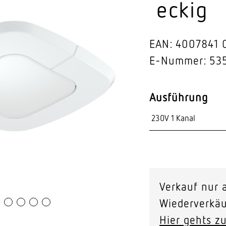
eckig
Video-Sensorik
nten
EAN: 4007841 
E-Nummer: 53
Ausführung
Verkauf nur a
Wiederverkäu
Hier gehts zu