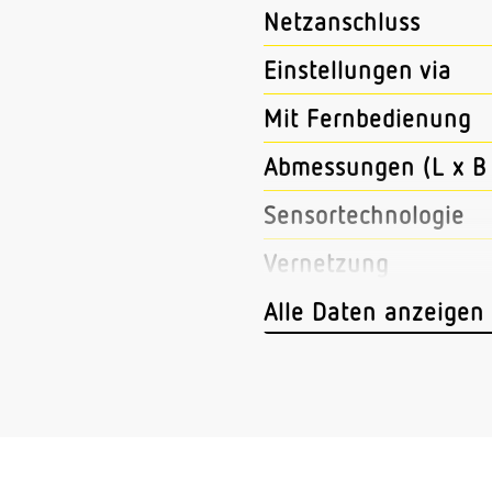
Netzanschluss
Einstellungen via
Mit Fernbedienung
Abmessungen (L x B 
Sensortechnologie
Vernetzung
Art der Vernetzung
Alle Daten anzeigen
Vernetzung via
Anwendung, Ort