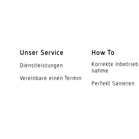
segmentweise Ausbl
Elektronische Skalier
Mechanische Skalier
Unser Service
How To
Reichweite Detail
Korrekte Inbe­trieb
Dienst­leis­tungen
nahme
Reichweite Radial
Vereinbare einen Termin
Perfekt Sanieren
Reichweite Tangentia
Reichweite Präsenz
Schaltzonen
Dämmerungsschalte