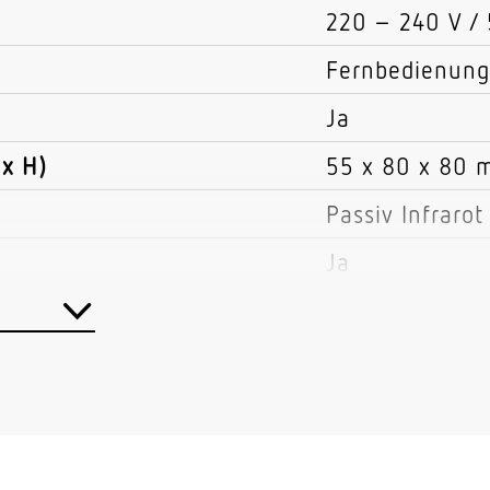
220 – 240 V /
Fernbedienung
Ja
x H)
55 x 80 x 80 
Passiv Infrarot
Ja
Master/Master
Kabel
Innenbereich
Einzelbüro Ho