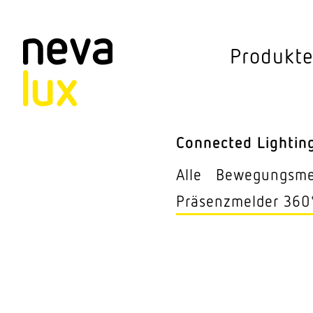
Vev
Produkt
Connected Li
Aussen­leuchten
Connected Lightin
Decken­leuchten
Alle
Bewe­gungs­m
Pendel­leuchten
Präsenz­melder 360
Sensorik
Steh­leuchten
Stras­sen­leuchte