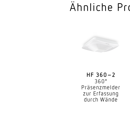
Anwendung, Raum
Ähnliche Pr
Montageort
Montageart
Montagehöhe
optimale Montagehö
Montagehöhe max
HF 360–2
360°
Leistung
Präsenzmelder
zur Erfassung
Erfassungswinkel
durch Wände
Öffnungswinkel
Unterkriechschutz