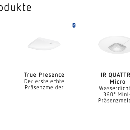
Funktionsraum
odukte
Waschraum Inn
Decke
Unterputz
2,50 – 4,00 m
he
2,8 m
4,00 m
True Presence
IR QUATT
Der erste echte
Micro
1000 W
Präsenzmelder
Wasserdich
360° Mini
360 °
Präsenzmel
71 °
Ja