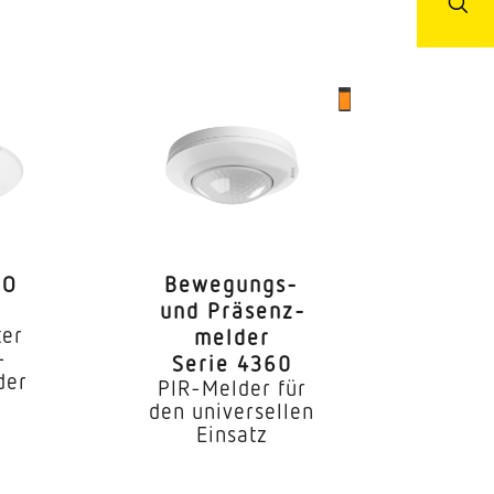
 / Nebenraum WC /
enbereich
RO
Bewe­gungs-
und Präsenz­
ter
melder
-
Serie 4360
der
PIR-Melder für
den universellen
Einsatz