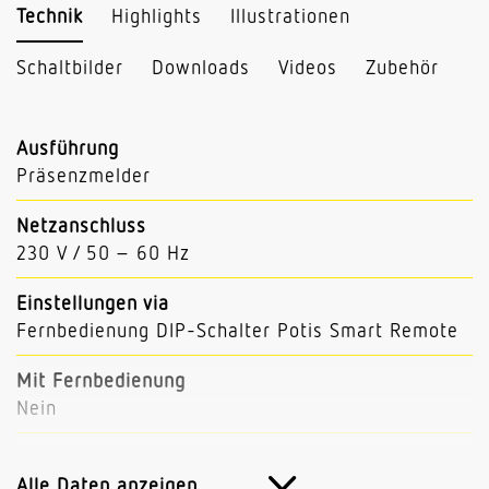
Technik
Highlights
Illustrationen
Schaltbilder
Downloads
Videos
Zubehör
Ausführung
Präsenzmelder
Netzanschluss
230 V / 50 – 60 Hz
Einstellungen via
Fernbedienung DIP-Schalter Potis Smart Remote
Mit Fernbedienung
Nein
Abmessungen (L x B x H)
56 x 120 x 120 mm
Alle Daten anzeigen