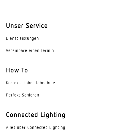
Montagehöhe max
3,50 m
Unser Service
Leistung
2000 W
Dienst­leis­tungen
Erfassung
Vereinbare einen Termin
ggf. durch Glas, Holz und Leichtbauwände
How To
Erfassungswinkel
360 °
Korrekte Inbe­trieb­nahme
Öffnungswinkel
Perfekt Sanieren
140 °
Unterkriechschutz
Connected Lighting
Ja
Alles über Connected Lighting