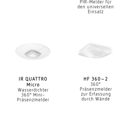
PIR-Melder für
Anwendung, Ort
den universellen
Einsatz
Innenbereich
Anwendung, Raum
Funktionsraum / Nebenraum Teeküche
Treppenhaus WC / Waschraum Innenbereich
Montageort
Decke
Montageart
IR QUATTRO
HF 360–2
Unterputz
360°
Micro
Präsenzmelder
Wasserdichter
zur Erfassung
Montagehöhe
360° Mini-
durch Wände
Präsenzmelder
2,50 – 3,50 m
optimale Montagehöhe
2,8 m