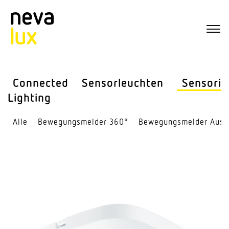
Connected
Sensor­leuchten
Sensorik
Lighting
Alle
Bewe­gungs­melder 360°
Bewe­gungs­melder Auss