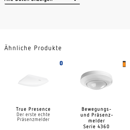
Sensortechnologie
Hochfrequenz
Sendeleistung
< 1 mW
Ähnliche Produkte
HF-Technik
5,8 GHz
Vernetzung
Ja
Art der Vernetzung
Master/Master Master/Slave
True Presence
Bewe­gungs-
Der erste echte
und Präsenz­
Vernetzung via
Präsenzmelder
melder
Kabel
Serie 4360